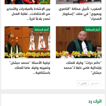
المغرب: تأجيل محاكة “الناصري
بين الإشادة بالمبادرات والتحذير
وبعيوي” في ملف “إسكوبار
من الاختلالات.. نقابة العدل
الصحراء”
تصدر بلاغاً نارياً…
أخبار المملكة
أخبار المملكة
“حاتم حراث” وكيلا للملك
ترقية الأستاذ “محمد حبشان”
بابتدائية فاس خلفا لـ”محمد
وتعيينه وكيلا عاما للملك
حبشان”
باستئنافية…
السابق
التالي
اترك رد