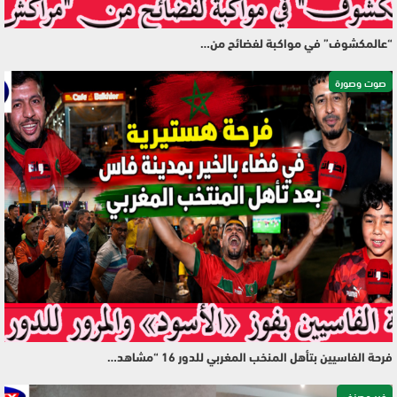
“عالمكشوف” في مواكبة لفضائح من…
صوت وصورة
فرحة الفاسيين بتأهل المنخب المغربي للدور 16 “مشاهد…
غير مصنف