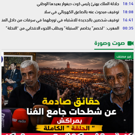
18:14
جلالة الملك يهنئ رئيس كوت ديفوار بعيدها الوطني
18:08
توقيف مبحوث عنه بالصاعق الكهربائي في سلا
16:41
توقيف شخصين بالجديدة للاشتباه في تورطهما في سرقات من داخل المنا
00:35
المغرب: “لخصم” يخاصم “السنبلة” ويطلب اللجوء الانتخابي من “النخلة”
صوت وصورة
غير مصنف