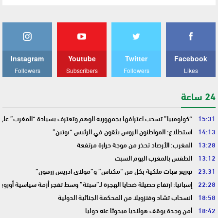
Instagram
Youtube
Twitter
Facebook
Followers
Subscribers
Followers
Likes
24 ساعة
15:31
“كولومبيا” تسحب اعترافها بجمهورية الوهم وتعترف بسيادة “المغرب” على
14:13
استطلاع: المواطنون الروس يثقون في الرئيس “بوتين”
13:28
المغرب: الأرصاد تحذر من موجة حرارة مرتفعة
13:12
الطقس بالمغرب اليوم السبت
23:31
توزيع هبات ملكية بكل من “مكناس” و”مولاي ادريس زرهون”
22:28
إسبانيا: ارتفاع حصيلة ضحايا الهجرة لـ”سبتة” وسط تفجر أزمة سياسية أوروب
18:58
انسحاب تشاد وفنزويلا من المحكمة الجنائية الدولية
18:42
أمن وجدة يوقف هولنديا مبحوثا عنه دوليا