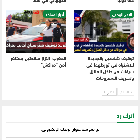
عنه دوليا
الكهربائي في سلا
الامن الوطني
أخبار المملكة
توقيف شخصين بالجديدة
المغرب: انتزاز سائحتين يستنفر
للاشتباه في تورطهما في
أمن “مراكش”
سرقات من داخل المنازل
وتصريف المسروقات
السابق
التالي
اترك رد
لن يتم نشر عنوان بريدك الإلكتروني.