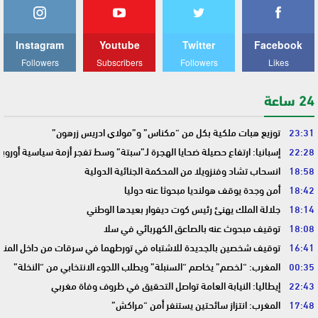
Instagram
Youtube
Twitter
Facebook
Followers
Subscribers
Followers
Likes
24 ساعة
23:31
توزيع هبات ملكية بكل من “مكناس” و”مولاي ادريس زرهون”
22:28
إسبانيا: ارتفاع حصيلة ضحايا الهجرة لـ”سبتة” وسط تفجر أزمة سياسية أوروب
18:58
انسحاب تشاد وفنزويلا من المحكمة الجنائية الدولية
18:42
أمن وجدة يوقف هولنديا مبحوثا عنه دوليا
18:14
جلالة الملك يهنئ رئيس كوت ديفوار بعيدها الوطني
18:08
توقيف مبحوث عنه بالصاعق الكهربائي في سلا
16:41
توقيف شخصين بالجديدة للاشتباه في تورطهما في سرقات من داخل المنا
00:35
المغرب: “لخصم” يخاصم “السنبلة” ويطلب اللجوء الانتخابي من “النخلة”
22:43
إيطاليا: النيابة العامة تواصل التحقيق في ظروف وفاة مغربي
17:48
المغرب: انتزاز سائحتين يستنفر أمن “مراكش”