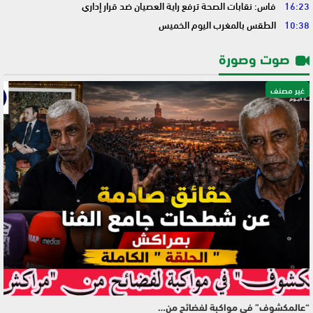
16:23
فاس: نقابات الصحة ترفع راية العصيان ضد قرار إداري
10:38
الطقس بالمغرب اليوم الخميس
صوت وصورة
غير مصنف
“عالمكشوف” في مواكبة لفضائح من…