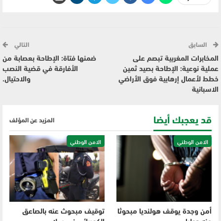
السابق
التالي
المخابرات المغربية تبصم على
ضمنها فتاة: الإطاحة بعصابة من
عملية نوعية: الإطاحة بصيد ثمين
الأفارقة في قضية النصب
خطط لأعمال إرهابية فوق الأراضي
والاحتيال.
الاسبانية
قد يعجبك أيضا
المزيد عن المؤلف
الامن الوطني
الامن الوطني
أمن وجدة يوقف هولنديا مبحوثا
توقيف مبحوث عنه بالصاعق