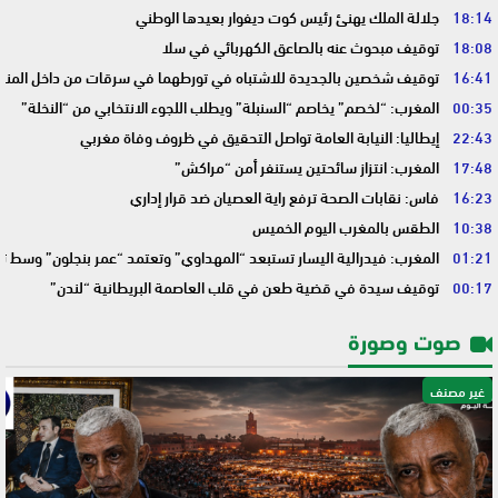
18:14
جلالة الملك يهنئ رئيس كوت ديفوار بعيدها الوطني
18:08
توقيف مبحوث عنه بالصاعق الكهربائي في سلا
16:41
توقيف شخصين بالجديدة للاشتباه في تورطهما في سرقات من داخل المنا
00:35
المغرب: “لخصم” يخاصم “السنبلة” ويطلب اللجوء الانتخابي من “النخلة”
22:43
إيطاليا: النيابة العامة تواصل التحقيق في ظروف وفاة مغربي
17:48
المغرب: انتزاز سائحتين يستنفر أمن “مراكش”
16:23
فاس: نقابات الصحة ترفع راية العصيان ضد قرار إداري
10:38
الطقس بالمغرب اليوم الخميس
01:21
المغرب: فيدرالية اليسار تستبعد “المهداوي” وتعتمد “عمر بنجلون” وسط 
00:17
توقيف سيدة في قضية طعن في قلب العاصمة البريطانية “لندن”
صوت وصورة
غير مصنف