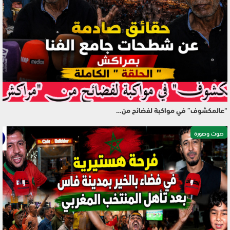
“عالمكشوف” في مواكبة لفضائح من…
صوت وصورة