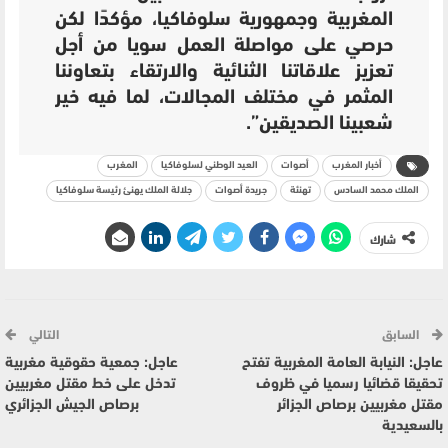
المغربية وجمهورية سلوفاكيا، مؤكدًا لكن
حرصي على مواصلة العمل سويا من أجل
تعزيز علاقاتنا الثنائية والارتقاء بتعاوننا
المثمر في مختلف المجالات، لما فيه خير
شعبينا الصديقين”.
أخبار المغرب
أصوات
العيد الوطني لسلوفاكيا
المغرب
الملك محمد السادس
تهنئة
جريدة أصوات
جلالة الملك يهنئ رئيسة سلوفاكيا
شارك
السابق
التالي
عاجل: النيابة العامة المغربية تفتح
عاجل: جمعية حقوقية مغربية
تحقيقا قضائيا رسميا في ظروف
تدخل على خط مقتل مغربيين
مقتل مغربيين برصاص الجزائر
برصاص الجيش الجزائري
بالسعيدية