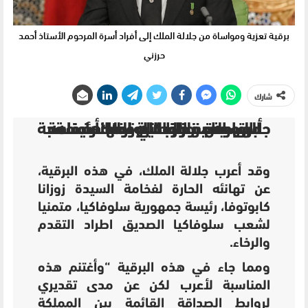
برقية تعزية ومواساة من جلالة الملك إلى أفراد أسرة المرحوم الأستاذ أحمد
حرزني
شارك
أبرق صاحب الجلالة الملك محمد السادس، نصره الله، مهنأ فخامة السيدة زوزانا كابوتوفا، رئيسة جمهورية سلوفاكيا، وذلك بمناسبة العيد الوطني لبلادها.
وقد أعرب جلالة الملك، في هذه البرقية،
عن تهانئه الحارة لفخامة السيدة زوزانا
كابوتوفا، رئيسة جمهورية سلوفاكيا، متمنيا
لشعب سلوفاكيا الصديق اطراد التقدم
والرخاء.
ومما جاء في هذه البرقية “وأغتنم هذه
المناسبة لأعرب لكن عن مدى تقديري
لروابط الصداقة القائمة بين المملكة