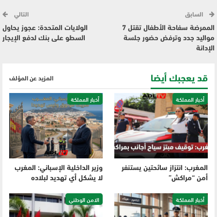
السابق
التالي
الممرضة سفاحة الأطفال تقتل 7
الولايات المتحدة: عجوز يحاول
مواليد جدد وترفض حضور جلسة
السطو على بنك لدفع الإيجار
الإدانة
قد يعجبك أيضا
المزيد عن المؤلف
أخبار المملكة
أخبار المملكة
المغرب: انتزاز سائحتين يستنفر
وزير الداخلية الإسباني: المغرب
أمن “مراكش”
لا يشكل أي تهديد لبلاده
أخبار المملكة
الامن الوطني