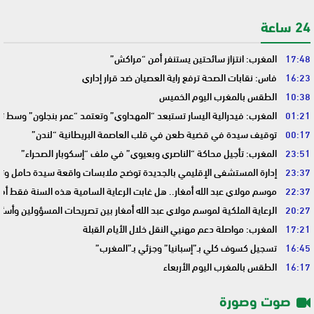
24 ساعة
17:48
المغرب: انتزاز سائحتين يستنفر أمن “مراكش”
16:23
فاس: نقابات الصحة ترفع راية العصيان ضد قرار إداري
10:38
الطقس بالمغرب اليوم الخميس
01:21
المغرب: فيدرالية اليسار تستبعد “المهداوي” وتعتمد “عمر بنجلون” وسط 
00:17
توقيف سيدة في قضية طعن في قلب العاصمة البريطانية “لندن”
23:51
المغرب: تأجيل محاكة “الناصري وبعيوي” في ملف “إسكوبار الصحراء”
23:37
إدارة المستشفى الإقليمي بالجديدة توضح ملابسات واقعة سيدة حامل وتؤك
22:37
موسم مولاي عبد الله أمغار.. هل غابت الرعاية السامية هذه السنة فقط أم 
20:27
الرعاية الملكية لموسم مولاي عبد الله أمغار بين تصريحات المسؤولين وأسئ
17:21
المغرب: مواصلة دعم مهنيي النقل خلال الأيام القبلة
16:45
تسجيل كسوف كلي بـ”إسبانيا” وجزئي بـ”المغرب”
16:17
الطقس بالمغرب اليوم الأربعاء
صوت وصورة