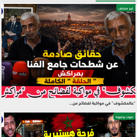
غير مصنف
“عالمكشوف” في مواكبة لفضائح من…
صوت وصورة