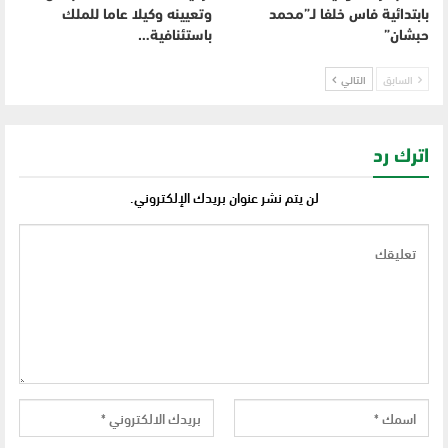
بابتدائية فاس خلفا لـ”محمد
وتعيينه وكيلا عاما للملك
حبشان”
باستئنافية…
السابق
التالي
اترك رد
لن يتم نشر عنوان بريدك الإلكتروني.