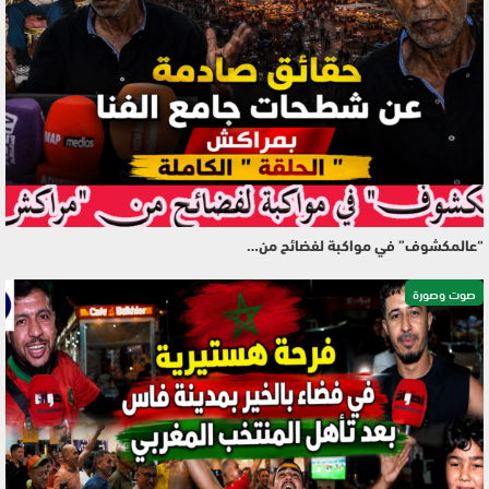
“عالمكشوف” في مواكبة لفضائح من…
صوت وصورة