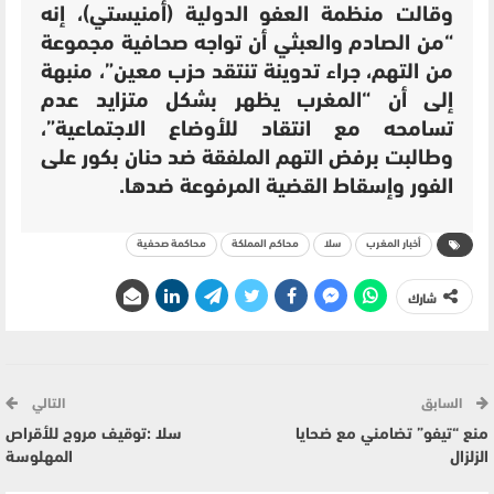
وقالت منظمة العفو الدولية (أمنيستي)، إنه
“من الصادم والعبثي أن تواجه صحافية مجموعة
من التهم، جراء تدوينة تنتقد حزب معين”، منبهة
إلى أن “المغرب يظهر بشكل متزايد عدم
تسامحه مع انتقاد للأوضاع الاجتماعية”،
وطالبت برفض التهم الملفقة ضد حنان بكور على
الفور وإسقاط القضية المرفوعة ضدها.
أخبار المغرب
سلا
محاكم المملكة
محاكمة صحفية
شارك
السابق
التالي
منع “تيفو” تضامني مع ضحايا
سلا :توقيف مروج للأقراص
الزلزال
المهلوسة