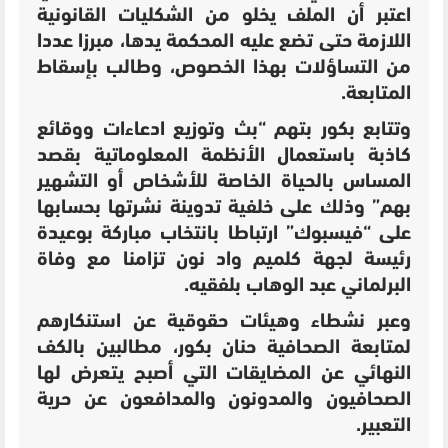
اعتبر أن الملف يخلو من الشكليات القانونية
اللازمة حتى تضع عليه المحكمة يدها، مبرزا عددا
من التساؤلات بهذا الخصوص، وطالب بإسقاط
المتابعة.
وتتابع بكور بتهم “بث وتوزيع ادعاءات ووقائع
كاذبة باستعمال الأنظمة المعلوماتية بقصد
المساس بالحياة الخاصة للأشخاص أو التشهير
بهم” وذلك على خلفية تدوينة نشرتها بحسابها
على “فيسبوك” ارتباطا بانتخاب مباركة بوعيدة
رئيسة لجهة كلميم واد نون تزامنا مع وفاة
البرلماني عبد الوهاب بلفقيه.
وعبر نشطاء وهيئات حقوقية عن استنكارهم
لمتابعة الصحافية حنان بكور، مطالبين بالكف
النهائي عن المضايقات التي أصبح يتعرض لها
الصحافيون والمدونون والمدافعون عن حرية
التعبير.