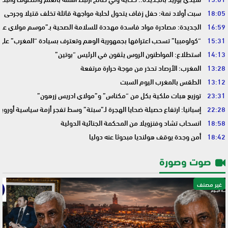
18:05
سبت أولاد نمة: حفل زفاف يتحول لحلبة مواجهة قاتلة تخلف قتيلا وجرحى
16:59
الجديدة: مصادرة مواد فاسدة مهددة للسلامة الصحية بـ”موسم مولاي عبد 
15:31
“كولومبيا” تسحب اعترافها بجمهورية الوهم وتعترف بسيادة “المغرب” على
14:13
استطلاع: المواطنون الروس يثقون في الرئيس “بوتين”
13:28
المغرب: الأرصاد تحذر من موجة حرارة مرتفعة
13:12
الطقس بالمغرب اليوم السبت
23:31
توزيع هبات ملكية بكل من “مكناس” و”مولاي ادريس زرهون”
22:28
إسبانيا: ارتفاع حصيلة ضحايا الهجرة لـ”سبتة” وسط تفجر أزمة سياسية أوروب
18:58
انسحاب تشاد وفنزويلا من المحكمة الجنائية الدولية
18:42
أمن وجدة يوقف هولنديا مبحوثا عنه دوليا
صوت وصورة
غير مصنف