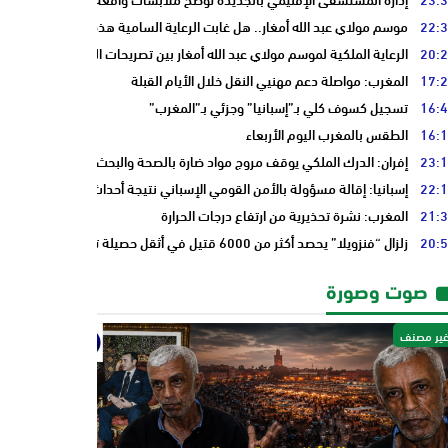
22:
موسم مولاي عبد الله أمغار.. هل غابت الرعاية السامية هذه السنة فقط أم أن 
20:
الرعاية الملكية لموسم مولاي عبد الله أمغار بين تصريحات المسؤولين وأسئلة 
17:
المغرب: مواصلة دعم مهنيي النقل خلال الأيام القبلة
16:
تسجيل كسوف كلي بـ”إسبانيا” وجزئي بـ”المغرب”
16:
الطقس بالمغرب اليوم الأربعاء
23:
إفران: الدرك الملكي يوقف مروج مواد ضارة بالصحة والبحث يكشف عن شبكة 
22:
إسبانيا: إقالة مسؤولة بالأمن القومي الإسباني نتيجة أحداث “سبتة”
21:
المغرب: نشرة تحذيرية من ارتفاع درجات الحرارة
20:
زلزال “فنزويلا” يحصد أكثر من 6000 قتيل في أثقل حصيلة تعرفها البلاد
صوت وصورة
ير مصنف