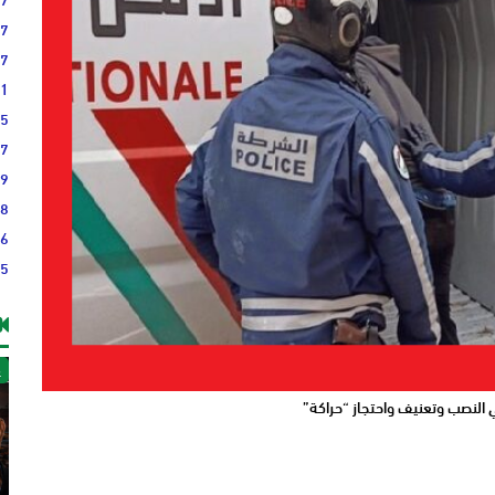
37
27
21
45
17
19
18
36
55
غ