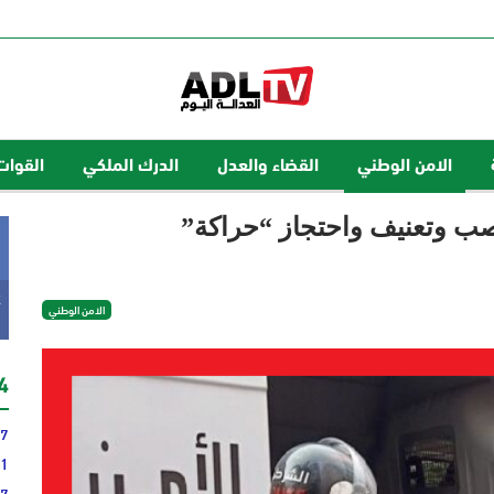
الامن الوطني
القضاء والعدل
الدرك الملكي
القوات
k
الامن الوطني
24 
17
51
37