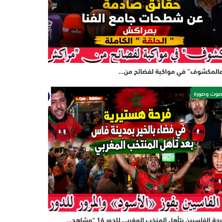
المكشوف” في مواكبة لفضائح من…
وت وصورة
حة الفاسيين بتأهل المنخب المغربي للدور 16 “مشاهد…