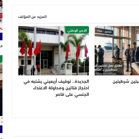
المزيد عن المؤلف
الامن الوطني
حي
ص
بتين شرطيتين
الجديدة.. توقيف أربعيني يشتبه في
احتجاز فتاتين ومحاولة الاعتداء
الجنسي على قاصر
سل