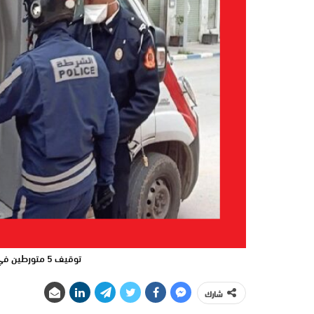
توقيف 5 متورطين في النصب وتعنيف واحتجاز “حراكة”
شارك