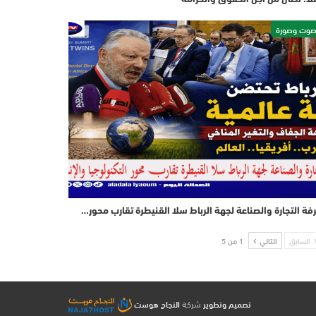
وت وصورة
فة التجارة والصناعة لجهة الرباط سلا القنيطرة تقارب محور…
السابق
التالي
1 من 5
تصميم وتطوير
شركة
النجاح هوست