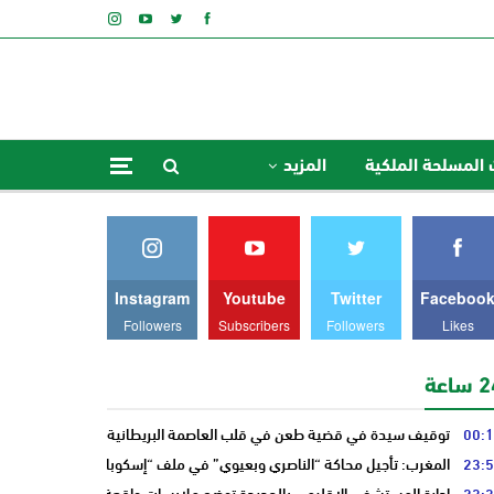
 المسلحة الملكية
المزيد
Instagram
Youtube
Twitter
Faceboo
Followers
Subscribers
Followers
Likes
ساعة
00:
توقيف سيدة في قضية طعن في قلب العاصمة البريطانية “لندن”
23:
المغرب: تأجيل محاكة “الناصري وبعيوي” في ملف “إسكوبار الصحراء”
23:
إدارة المستشفى الإقليمي بالجديدة توضح ملابسات واقعة سيدة حامل وتؤكد 