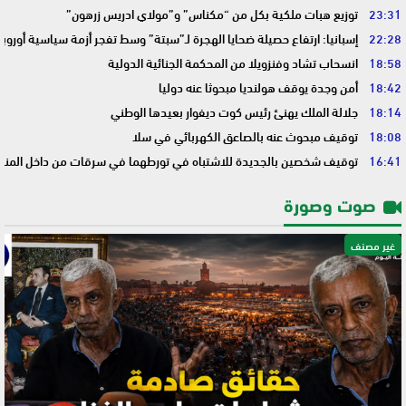
23:31
توزيع هبات ملكية بكل من “مكناس” و”مولاي ادريس زرهون”
22:28
إسبانيا: ارتفاع حصيلة ضحايا الهجرة لـ”سبتة” وسط تفجر أزمة سياسية أوروب
18:58
انسحاب تشاد وفنزويلا من المحكمة الجنائية الدولية
18:42
أمن وجدة يوقف هولنديا مبحوثا عنه دوليا
18:14
جلالة الملك يهنئ رئيس كوت ديفوار بعيدها الوطني
18:08
توقيف مبحوث عنه بالصاعق الكهربائي في سلا
16:41
توقيف شخصين بالجديدة للاشتباه في تورطهما في سرقات من داخل المنا
صوت وصورة
غير مصنف