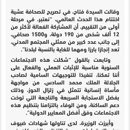
وقالت السيدة فتاح، في تصريح للصحافة عشية
اختتام هذا الحدث العالمي، “نعتبر، في مرحلة
أولى من التقييم، أن المشاركة الفعالة لأكثر من
12 ألف شخص من 190 دولة، و1500 صحافي،
إلى جانب عدد كبير من ممثلي المجتمع المدني،
تعد إنجازا بارزا ومهما للغاية بالنسبة لبلدنا”.
وتابعت بالقول “شكلت هذه الاجتماعات
السنوية مناسبة للإثبات العملي والفعال على
أننا تمكنا، تنفيذا للتوجيهات السامية لصاحب
الجلالة الملك محمد السادس، من مواجهة
مأساة إنسانية تتمثل في زلزال الحوز، وذلك
بفضل الاستجابة السريعة والناجعة التي توخت
دعم الساكنة، ومن الوفاء بالتزامنا بتنظيم هذه
الاجتماعات وفق أفضل المعايير الدولية”.
وأبرزت الوزيرة، لدى تناولها شهادات ضيوف