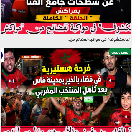
“عالمكشوف” في مواكبة لفضائح من…
صوت وصورة