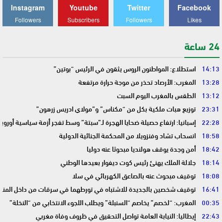
Instagram
Youtube
Twitter
Facebook
Followers
Subscribers
Followers
Likes
24 ساعة
14:13
استطلاع: المواطنون الروس يثقون في الرئيس “بوتين”
13:28
المغرب: الأرصاد تحذر من موجة حرارة مرتفعة
13:12
الطقس بالمغرب اليوم السبت
23:31
توزيع هبات ملكية بكل من “مكناس” و”مولاي ادريس زرهون”
22:28
إسبانيا: ارتفاع حصيلة ضحايا الهجرة لـ”سبتة” وسط تفجر أزمة سياسية أوروب
18:58
انسحاب تشاد وفنزويلا من المحكمة الجنائية الدولية
18:42
أمن وجدة يوقف هولنديا مبحوثا عنه دوليا
18:14
جلالة الملك يهنئ رئيس كوت ديفوار بعيدها الوطني
18:08
توقيف مبحوث عنه بالصاعق الكهربائي في سلا
16:41
توقيف شخصين بالجديدة للاشتباه في تورطهما في سرقات من داخل المنا
00:35
المغرب: “لخصم” يخاصم “السنبلة” ويطلب اللجوء الانتخابي من “النخلة”
22:43
إيطاليا: النيابة العامة تواصل التحقيق في ظروف وفاة مغربي