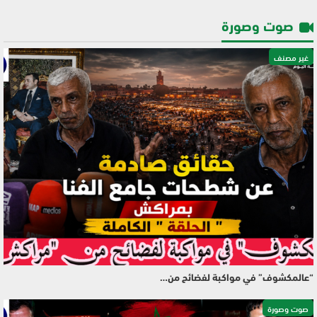
صوت وصورة
غير مصنف
“عالمكشوف” في مواكبة لفضائح من…
صوت وصورة