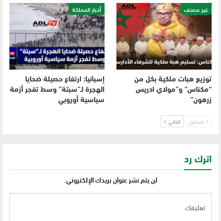
غير مصنف
أخبار المملكة
توزيع هبات ملكية بكل من
إسبانيا: ارتفاع حصيلة ضحايا
“مكناس” و”مولاي ادريس
الهجرة لـ”سبتة” وسط تفجر أزمة
زرهون”
سياسية أوروبي
السابق
التالي
اترك رد
لن يتم نشر عنوان بريدك الإلكتروني.