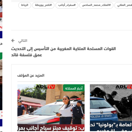
قصر_الملكي
#الملك_محمد_السادس
#سفراء_أجانب
#ناصر_بوريطة
الرباط
التالي
حي
القوات المسلحة الملكية المغربية من التأسيس إلى التحديث
ص
عمق فلسفة قائد
المزيد عن المؤلف
أخبار المملكة
سل