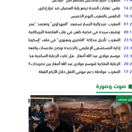
16:
فاس: نقابات الصحة ترفع راية العصيان ضد قرار إداري
10:
الطقس بالمغرب اليوم الخميس
01:
المغرب: فيدرالية اليسار تستبعد “المهداوي” وتعتمد “عمر بنجلون” وسط تدا
00:
توقيف سيدة في قضية طعن في قلب العاصمة البريطانية “لندن”
23:
المغرب: تأجيل محاكة “الناصري وبعيوي” في ملف “إسكوبار الصحراء”
23:
إدارة المستشفى الإقليمي بالجديدة توضح ملابسات واقعة سيدة حامل وتؤكد 
22:
موسم مولاي عبد الله أمغار.. هل غابت الرعاية السامية هذه السنة فقط أم أن 
20:
الرعاية الملكية لموسم مولاي عبد الله أمغار بين تصريحات المسؤولين وأسئلة 
17:
المغرب: مواصلة دعم مهنيي النقل خلال الأيام القبلة
صوت وصورة
ير مصنف