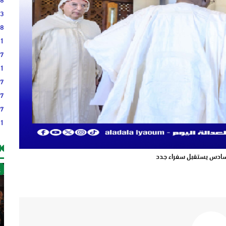
23
38
21
17
51
37
37
27
21
سادس يستقبل سفراء جدد
غ