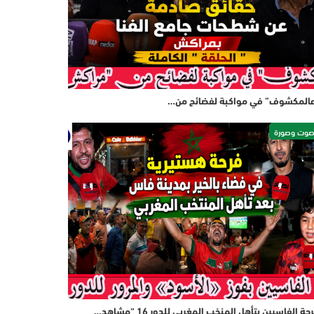
المكشوف” في مواكبة لفضائح من…
وت وصورة
حة الفاسيين بتأهل المنخب المغربي للدور 16 “مشاهد…