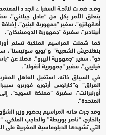
وقد ضمت لائحة السفراء الجدد المعتمدة
يتعلق الأمر بكل من “عادل جيلاني”، سفي
أهانهانزو”، سفير “جمهورية البنين”. إضافة 
أبينادير”، سفيرة “جمهورية الدومينيكان”.
كما شملت المراسيم الملكية تسلم أوراق
بنغلاديش الشعبية” و”يويو سوتيسنا”، سفي
خو”، سفير “جمهورية البيرو”. فضلا عن “باس
فيليبي”، سفير “جمهورية أنغولا”.
في السياق ذاته، استقبل العاهل المغرب
العراق” و”كارلوس أرتورو فوريرو سييرا”
أورنبرانت”، سفيرة “مملكة السويد”. إلى 
المتحدة”.
وقد جرت هاته المراسيم بحضور وزير الشؤون 
بالخارج، “ناصر بوريطة” والحاجب الملكي،
التي تشهدها الدبلوماسية المغربية على ا