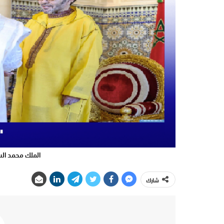
الملك محمد ال
شارك