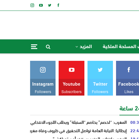
 المسلحة الملكية
المزيد
Instagram
Youtube
Twitter
Faceboo
Followers
Subscribers
Followers
Likes
ساعة
00:
المغرب: “لخصم” يخاصم “السنبلة” ويطلب اللجوء الانتخابي من “النخلة”
22:
إيطاليا: النيابة العامة تواصل التحقيق في ظروف وفاة مغربي
17:
المغرب: انتزاز سائحتين يستنفر أمن “مراكش”