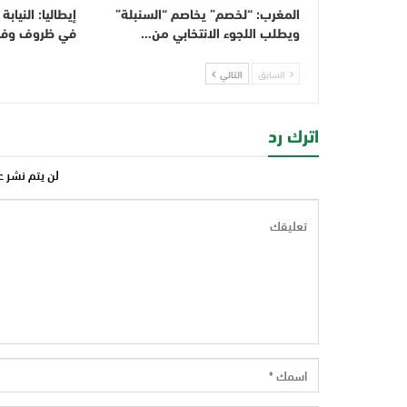
المغرب: “لخصم” يخاصم “السنبلة”
إيطاليا: النياب
ويطلب اللجوء الانتخابي من…
في ظروف وفاة
السابق
التالي
اترك رد
لن يتم نشر ع