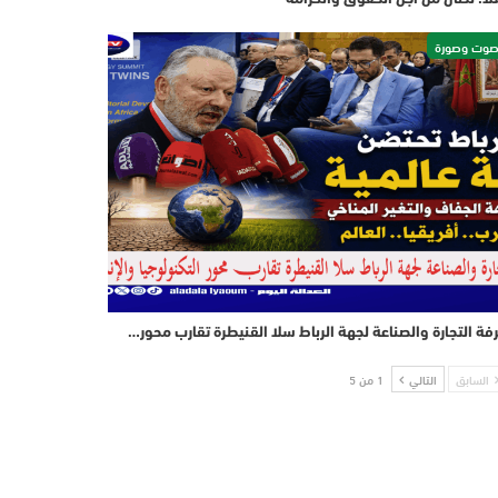
وت وصورة
فة التجارة والصناعة لجهة الرباط سلا القنيطرة تقارب محور…
السابق
التالي
1 من 5