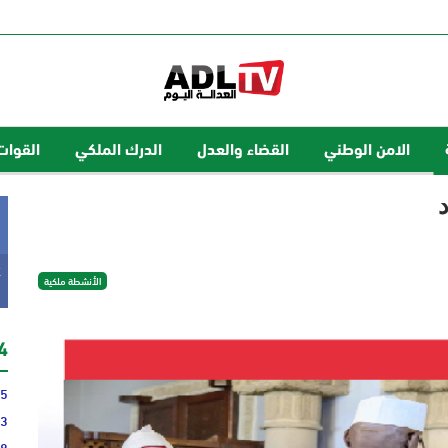
الامن الوطني
القضاء والعدل
الدرك الملكي
القوات
k
الأنشطة ملكية
24 
35
43
48