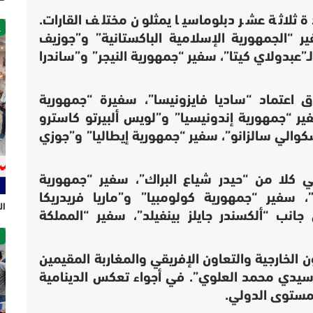
 ثلاثة عشر دبلوماسيا يمثلون مختلف القارات.
غ
ر “الجمهورية الإسلامية الباكستانية” و”جوزيف
لـ”عبدولاي كيتا”، سفير “جمهورية النيجر” و”ساندرا
 اعتماد “ساديا فايزونيسا”، سفيرة “جمهورية
ر “جمهورية إندونيسيا” و”لويس ألبيرتو كاسترو
كوالي سالزانو”، سفير “جمهورية إيطاليا” و”جوزي
ي كلا من “حيدر شياع البراك”، سفير “جمهورية
، سفير “جمهورية كولومبيا” و”ماريا فريدريكا
ال
جانب “ألكسندر جايلز بينفيلد”، سفير “المملكة
ص
الخارجية والتعاون الإفريقي والمغاربة المقيمين
 “سيدي محمد العلوي”. في أجواء تعكس الدينامية
لمستوى الدولي.