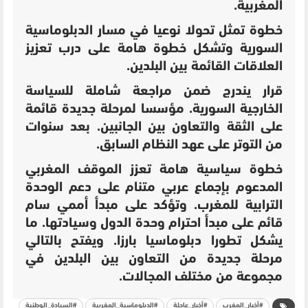
المغربية.
خطوة تمثل تحولا نوعيا في مسار الدبلوماسية
السورية وتشكل خطوة هامة على درب تعزيز
العلاقات القائمة بين البلدين.
قرار يندرج ضمن مراجعة شاملة للسياسة
الخارجية السورية. مؤسسا لمرحلة جديدة قائمة
على الثقة والتعاون بين الجانبين. بعد سنوات
من التوتر على عهد النظام السابق.
خطوة سياسية هامة تعزز الموقف المغربي
المدعوم بإجماع عربي متنام على دعم الوحدة
الترابية للمغرب. وتؤكد على مبدأ أممي سام
قائم على مبدأ احترام وحدة الدول وسيادتها. ما
يشكل
تطورا دبلوماسيا بارزا. ويفتح بالتالي
مرحلة جديدة من التعاون بين البلدين في
مجموعة من مختلف المجالات.
#أخبار_المغرب
#أخبار_عاجلة
#الدبلوماسية_المغربية
#السيادة_الوطنية