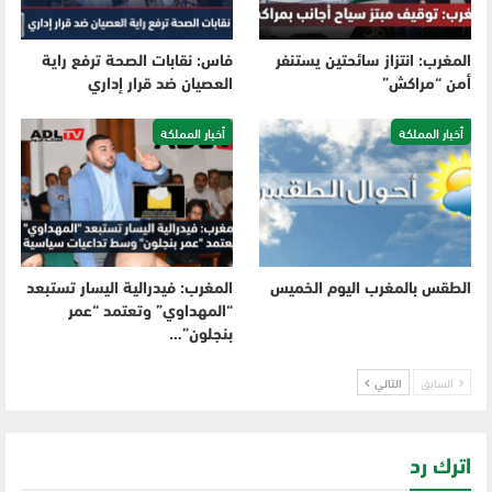
المغرب: انتزاز سائحتين يستنفر
فاس: نقابات الصحة ترفع راية
أمن “مراكش”
العصيان ضد قرار إداري
أخبار المملكة
أخبار المملكة
الطقس بالمغرب اليوم الخميس
المغرب: فيدرالية اليسار تستبعد
“المهداوي” وتعتمد “عمر
بنجلون”…
السابق
التالي
اترك رد