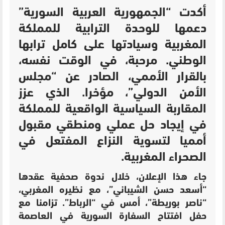
أكدت “الجمهورية العربية السورية”
دعمها للوحدة الترابية للمملكة
المغربية وسيادتها على كامل ترابها
الوطني. مرحبة، في الوقت نفسه،
بالقرار الأممي، الصادر عن “مجلس
الأمن الدولي”، مؤخرا. الذي عزز
المقاربة السياسية الواقعية للمملكة
في إيجاد حل عملي ومنطقي مقبول
أمميا لتسوية النزاع المفتعل في
الصحراء المغربية.
جاء هذا الإعلان، خلال ندوة صحفية عقدها
“أسعد حسن الشيباني”، مع نظيره المغربي،
“ناصر بوريطة”، أمس في “الرباط”. تزامنا مع
حفل افتتاح السفارة السورية في العاصمة