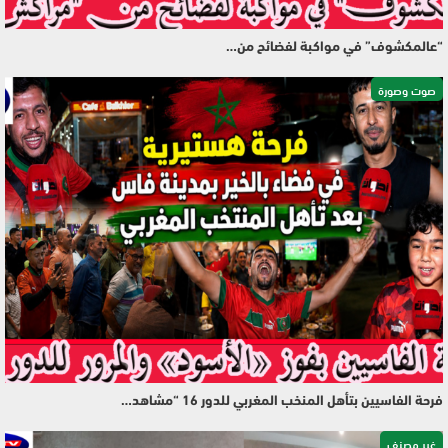
“عالمكشوف” في مواكبة لفضائح من…
صوت وصورة
فرحة الفاسيين بتأهل المنخب المغربي للدور 16 “مشاهد…
غير مصنف