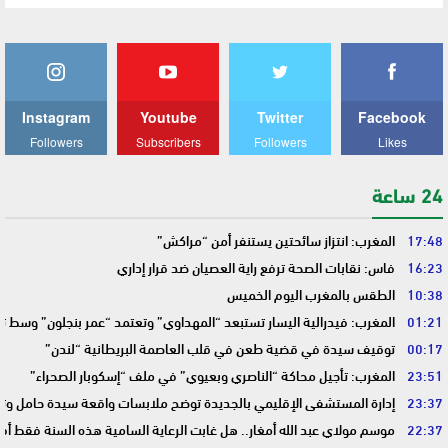
Instagram
Youtube
Twitter
Facebook
Followers
Subscribers
Followers
Likes
24 ساعة
17:48
المغرب: انتزاز سائحتين يستنفر أمن “مراكش”
16:23
فاس: نقابات الصحة ترفع راية العصيان ضد قرار إداري
10:38
الطقس بالمغرب اليوم الخميس
01:21
المغرب: فيدرالية اليسار تستبعد “المهداوي” وتعتمد “عمر بنجلون” وسط 
00:17
توقيف سيدة في قضية طعن في قلب العاصمة البريطانية “لندن”
23:51
المغرب: تأجيل محاكة “الناصري وبعيوي” في ملف “إسكوبار الصحراء”
23:37
إدارة المستشفى الإقليمي بالجديدة توضح ملابسات واقعة سيدة حامل وتؤك
22:37
موسم مولاي عبد الله أمغار.. هل غابت الرعاية السامية هذه السنة فقط أم 