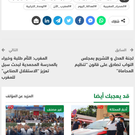
#الصحراء_المغربية
#العدالة_اليوم
#المغرب _الآن
#الوحدة_الترابية
شارك
السابق
التالي
لجنة العدل و التشريع بمجلس
المغرب: التآم طلبة وخبراء
النواب تصادق على قانون “تنظيم
بالمدرسة المحمدية لبحث سبل
المحاماة”
تعزيز “الاستقلال الصناعي”
للمغرب
قد يعجبك أيضا
المزيد عن المؤلف
أخبار المملكة
غير مصنف