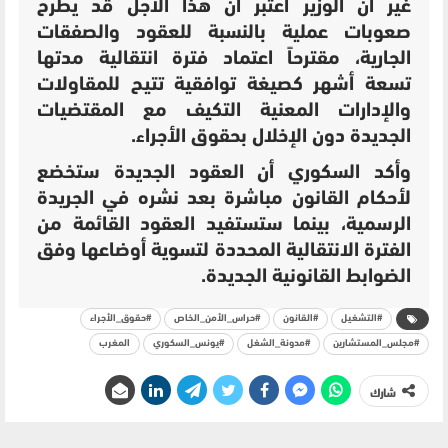
غير أن الوزير اعتبر أن هذا الأجل قد يطرح
صعوبات عملية بالنسبة للعقود والصفقات
الجارية، مقترحاً اعتماد فترة انتقالية مدتها
تسعة أشهر كصيغة توافقية تتيح للمقاولات
والإدارات المعنية التكيف مع المقتضيات
الجديدة دون الإخلال بحقوق الأجراء.
وأكد السكوري أن العقود الجديدة ستخضع
لأحكام القانون مباشرة بعد نشره في الجريدة
الرسمية، بينما ستستفيد العقود القائمة من
الفترة الانتقالية المحددة لتسوية أوضاعها وفق
الضوابط القانونية الجديدة.
#التشغيل
#القانون
#حراس_الأمن_الخاص
#حقوق_الأجراء
#مجلس_المستشارين
#مدونة_الشغل
#يونس_السكوري
المغرب
شارك