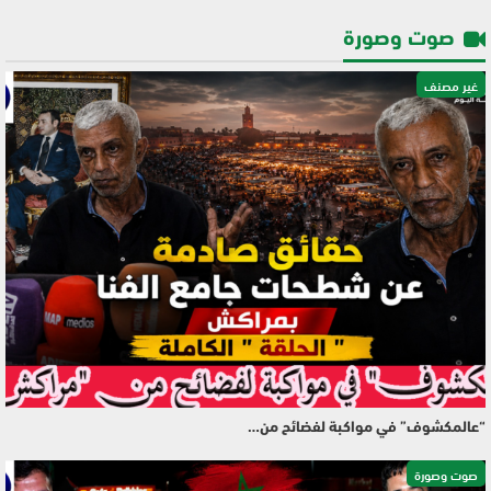
صوت وصورة
غير مصنف
“عالمكشوف” في مواكبة لفضائح من…
صوت وصورة