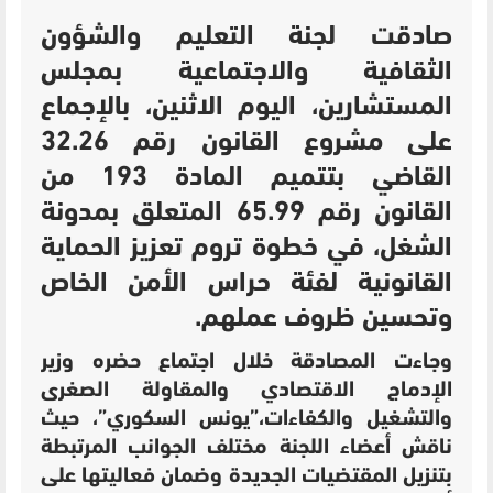
صادقت لجنة التعليم والشؤون
الثقافية والاجتماعية بمجلس
المستشارين، اليوم الاثنين، بالإجماع
على مشروع القانون رقم 32.26
القاضي بتتميم المادة 193 من
القانون رقم 65.99 المتعلق بمدونة
الشغل، في خطوة تروم تعزيز الحماية
القانونية لفئة حراس الأمن الخاص
وتحسين ظروف عملهم.
وجاءت المصادقة خلال اجتماع حضره وزير
الإدماج الاقتصادي والمقاولة الصغرى
والتشغيل والكفاءات،”يونس السكوري”، حيث
ناقش أعضاء اللجنة مختلف الجوانب المرتبطة
بتنزيل المقتضيات الجديدة وضمان فعاليتها على