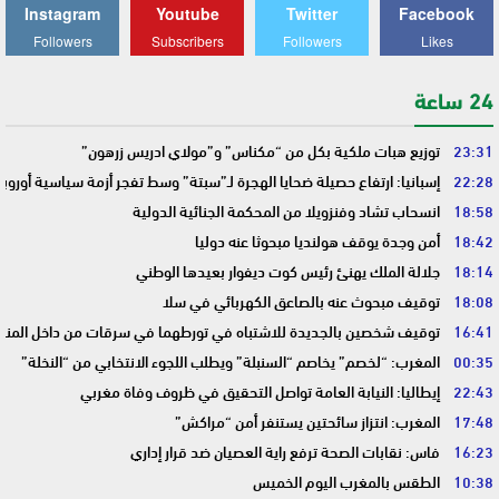
Instagram
Youtube
Twitter
Facebook
Followers
Subscribers
Followers
Likes
24 ساعة
23:31
توزيع هبات ملكية بكل من “مكناس” و”مولاي ادريس زرهون”
22:28
إسبانيا: ارتفاع حصيلة ضحايا الهجرة لـ”سبتة” وسط تفجر أزمة سياسية أوروب
18:58
انسحاب تشاد وفنزويلا من المحكمة الجنائية الدولية
18:42
أمن وجدة يوقف هولنديا مبحوثا عنه دوليا
18:14
جلالة الملك يهنئ رئيس كوت ديفوار بعيدها الوطني
18:08
توقيف مبحوث عنه بالصاعق الكهربائي في سلا
16:41
توقيف شخصين بالجديدة للاشتباه في تورطهما في سرقات من داخل المنا
00:35
المغرب: “لخصم” يخاصم “السنبلة” ويطلب اللجوء الانتخابي من “النخلة”
22:43
إيطاليا: النيابة العامة تواصل التحقيق في ظروف وفاة مغربي
17:48
المغرب: انتزاز سائحتين يستنفر أمن “مراكش”
16:23
فاس: نقابات الصحة ترفع راية العصيان ضد قرار إداري
10:38
الطقس بالمغرب اليوم الخميس