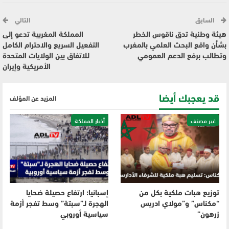
السابق
التالي
هيئة وطنية تدق ناقوس الخطر
المملكة المغربية تدعو إلى
بشأن واقع البحث العلمي بالمغرب
التفعيل السريع والاحترام الكامل
وتطالب برفع الدعم العمومي
للاتفاق بين الولايات المتحدة
الأمريكية وإيران
قد يعجبك أيضا
المزيد عن المؤلف
غير مصنف
أخبار المملكة
توزيع هبات ملكية بكل من
إسبانيا: ارتفاع حصيلة ضحايا
“مكناس” و”مولاي ادريس
الهجرة لـ”سبتة” وسط تفجر أزمة
زرهون”
سياسية أوروبي