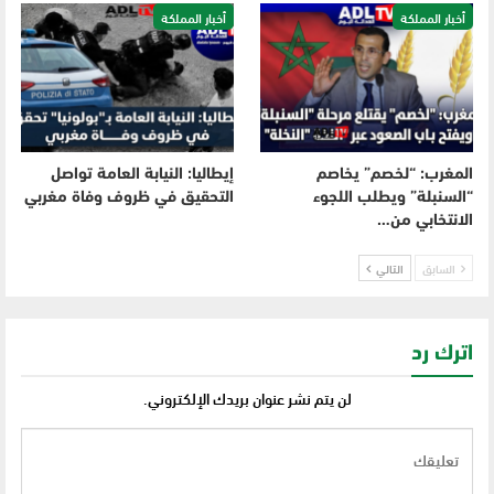
أخبار المملكة
أخبار المملكة
المغرب: “لخصم” يخاصم
إيطاليا: النيابة العامة تواصل
“السنبلة” ويطلب اللجوء
التحقيق في ظروف وفاة مغربي
الانتخابي من…
السابق
التالي
اترك رد
لن يتم نشر عنوان بريدك الإلكتروني.