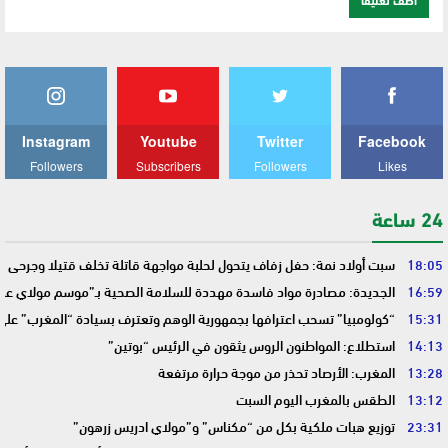
Instagram
Youtube
Twitter
Facebook
Followers
Subscribers
Followers
Likes
24 ساعة
18:05
سبت أولاد نمة: حفل زفاف يتحول لحلبة مواجهة قاتلة تخلف قتيلا وجرحى
16:59
الجديدة: مصادرة مواد فاسدة مهددة للسلامة الصحية بـ”موسم مولاي عبد 
15:31
“كولومبيا” تسحب اعترافها بجمهورية الوهم وتعترف بسيادة “المغرب” على
14:13
استطلاع: المواطنون الروس يثقون في الرئيس “بوتين”
13:28
المغرب: الأرصاد تحذر من موجة حرارة مرتفعة
13:12
الطقس بالمغرب اليوم السبت
23:31
توزيع هبات ملكية بكل من “مكناس” و”مولاي ادريس زرهون”