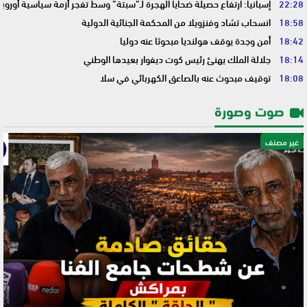
22:28
إسبانيا: ارتفاع حصيلة ضحايا الهجرة لـ”سبتة” وسط تفجر أزمة سياسية أوروب
18:58
انسحاب تشاد وفنزويلا من المحكمة الجنائية الدولية
18:42
أمن وجدة يوقف هولنديا مبحوثا عنه دوليا
18:14
جلالة الملك يهنئ رئيس كوت ديفوار بعيدها الوطني
18:08
توقيف مبحوث عنه بالصاعق الكهربائي في سلا
صوت وصورة
غير مصنف