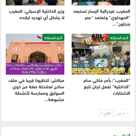
المغرب: فيدرالية اليسار تستبعد
وزير الداخلية الإسباني: المغرب
“المهداوي” وتعتمد “عمر
لا يشكل أي تهديد لبلاده
بنجلون”…
أخبار المملكة
أخبار المملكة
“المغرب”: بأمر ملكي سام
مراكش: انتظرونا قريبا في ملف
“الداخلية” تفعل لجان تتبع
ساخن لمنتحلة صفة من ذوي
الانتخابات
السوابق وممارسة لأنشطة
مشبوهة…
السابق
التالي