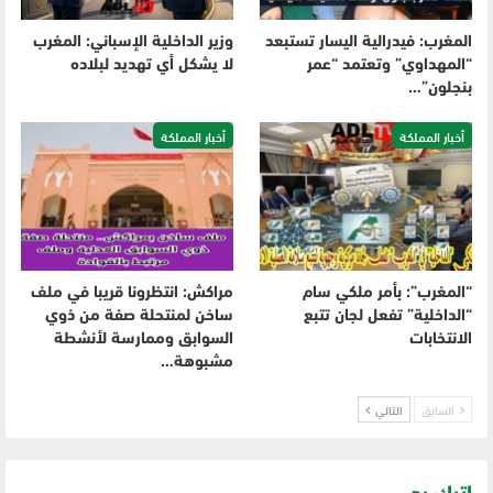
المغرب: فيدرالية اليسار تستبعد
وزير الداخلية الإسباني: المغرب
“المهداوي” وتعتمد “عمر
لا يشكل أي تهديد لبلاده
بنجلون”…
أخبار المملكة
أخبار المملكة
“المغرب”: بأمر ملكي سام
مراكش: انتظرونا قريبا في ملف
“الداخلية” تفعل لجان تتبع
ساخن لمنتحلة صفة من ذوي
الانتخابات
السوابق وممارسة لأنشطة
مشبوهة…
السابق
التالي