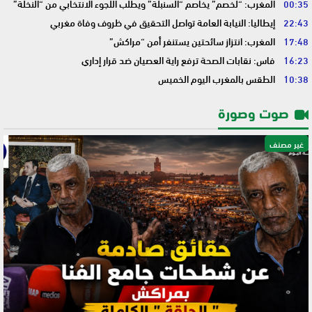
00:35
المغرب: “لخصم” يخاصم “السنبلة” ويطلب اللجوء الانتخابي من “النخلة”
22:43
إيطاليا: النيابة العامة تواصل التحقيق في ظروف وفاة مغربي
17:48
المغرب: انتزاز سائحتين يستنفر أمن “مراكش”
16:23
فاس: نقابات الصحة ترفع راية العصيان ضد قرار إداري
10:38
الطقس بالمغرب اليوم الخميس
صوت وصورة
غير مصنف