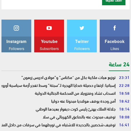
Instagram
Youtube
Twitter
Facebook
Followers
Subscribers
Followers
Likes
24 ساعة
23:31
توزيع هبات ملكية بكل من “مكناس” و”مولاي ادريس زرهون”
22:28
إسبانيا: ارتفاع حصيلة ضحايا الهجرة لـ”سبتة” وسط تفجر أزمة سياسية أوروب
18:58
انسحاب تشاد وفنزويلا من المحكمة الجنائية الدولية
18:42
أمن وجدة يوقف هولنديا مبحوثا عنه دوليا
18:14
جلالة الملك يهنئ رئيس كوت ديفوار بعيدها الوطني
18:08
توقيف مبحوث عنه بالصاعق الكهربائي في سلا
16:41
توقيف شخصين بالجديدة للاشتباه في تورطهما في سرقات من داخل المنا