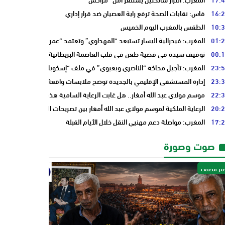
16:
فاس: نقابات الصحة ترفع راية العصيان ضد قرار إداري
10:
الطقس بالمغرب اليوم الخميس
01:
المغرب: فيدرالية اليسار تستبعد “المهداوي” وتعتمد “عمر بنجلون” وسط تدا
00:
توقيف سيدة في قضية طعن في قلب العاصمة البريطانية “لندن”
23:
المغرب: تأجيل محاكة “الناصري وبعيوي” في ملف “إسكوبار الصحراء”
23:
إدارة المستشفى الإقليمي بالجديدة توضح ملابسات واقعة سيدة حامل وتؤكد 
22:
موسم مولاي عبد الله أمغار.. هل غابت الرعاية السامية هذه السنة فقط أم أن 
20:
الرعاية الملكية لموسم مولاي عبد الله أمغار بين تصريحات المسؤولين وأسئلة 
17:
المغرب: مواصلة دعم مهنيي النقل خلال الأيام القبلة
صوت وصورة
ير مصنف