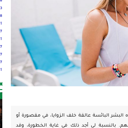
23
38
21
17
51
37
37
27
21
غ
 البشر البائسة عالقة خلف الزوايا، في مقصورة أو
م. بالنسبة لي أجد ذلك في غاية الخطورة، وقد