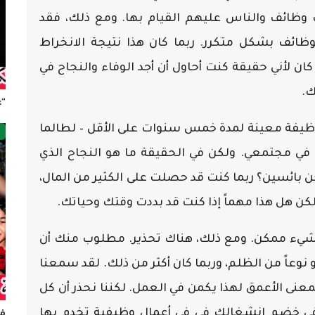
 وظائف والناس عليهم القيام بها. ومع ذلك، فقد
ظائف بشكل متكرر. ربما كان هذا نتيجة الانخراط
عمل والحياة منذ سن 18، أو ربما كان لأني حقيقة كنت أحاول أن أجد الوفاء والنجاح في
ك.
“ع
ظيفة معينة لمدة خمس سنوات على الأقل – لطالما
ص
 في مجتمعي. ولكن في الحقيقة ما هو النجاح الذي
حن بائسين؟ ربما كنت قد حصلت على الكثير من المال،
 ولكن هل هذا مهماً إذا كنت قد بددت وقتك وحياتك.
شيء ممكن. ومع ذلك، هناك تحذير. مطلوب منك أن
نوعاً من الظلم، وربما كان أكثر من ذلك. لقد سمعنا
معنى الأعمق لهذا يكمن في العمل. لكننا نحذر أن كل
في خضم انشغالك في في أعمال وظيفية تخدم بها
فر