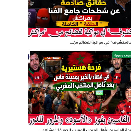
المكشوف” في مواكبة لفضائح من…
وت وصورة
حة الفاسيين بتأهل المنخب المغربي للدور 16 “مشاهد…