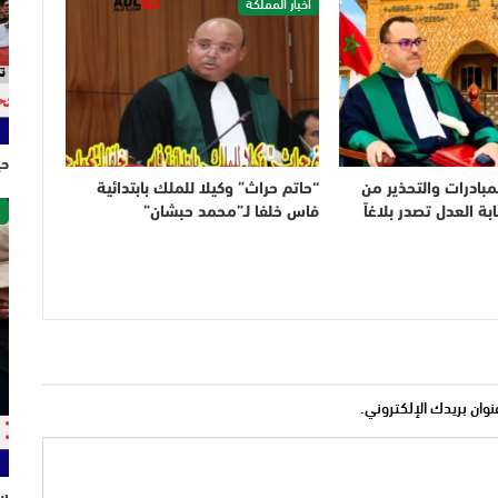
أخبار المملكة
حي
لمبادرات والتحذير من
“حاتم حراث” وكيلا للملك بابتدائية
ص
ابة العدل تصدر بلاغاً
فاس خلفا لـ”محمد حبشان”
نوان بريدك الإلكتروني.
سل