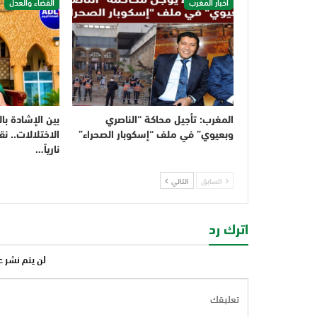
اخبار المغرب
القضاء والعدل
المغرب: تأجيل محاكة “الناصري
بين الإشادة با
وبعيوي” في ملف “إسكوبار الصحراء”
الاختلالات.. نق
نارياً…
السابق
التالي
اترك رد
لن يتم نشر ع