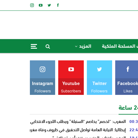
 المسلحة الملكية
المزيد
Instagram
Youtube
Twitter
Faceboo
Followers
Subscribers
Followers
Likes
ساعة
00:
المغرب: “لخصم” يخاصم “السنبلة” ويطلب اللجوء الانتخابي من “النخلة”
22:
إيطاليا: النيابة العامة تواصل التحقيق في ظروف وفاة مغربي
17:
المغرب: انتزاز سائحتين يستنفر أمن “مراكش”