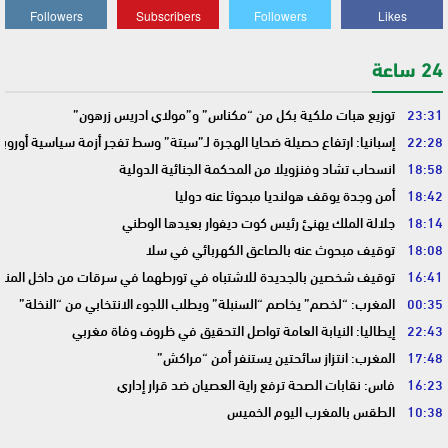
Followers
Subscribers
Followers
Likes
24 ساعة
23:31
توزيع هبات ملكية بكل من “مكناس” و”مولاي ادريس زرهون”
22:28
إسبانيا: ارتفاع حصيلة ضحايا الهجرة لـ”سبتة” وسط تفجر أزمة سياسية أوروب
18:58
انسحاب تشاد وفنزويلا من المحكمة الجنائية الدولية
18:42
أمن وجدة يوقف هولنديا مبحوثا عنه دوليا
18:14
جلالة الملك يهنئ رئيس كوت ديفوار بعيدها الوطني
18:08
توقيف مبحوث عنه بالصاعق الكهربائي في سلا
16:41
توقيف شخصين بالجديدة للاشتباه في تورطهما في سرقات من داخل المنا
00:35
المغرب: “لخصم” يخاصم “السنبلة” ويطلب اللجوء الانتخابي من “النخلة”
22:43
إيطاليا: النيابة العامة تواصل التحقيق في ظروف وفاة مغربي
17:48
المغرب: انتزاز سائحتين يستنفر أمن “مراكش”
16:23
فاس: نقابات الصحة ترفع راية العصيان ضد قرار إداري
10:38
الطقس بالمغرب اليوم الخميس