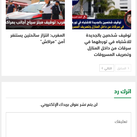
توقيف شخصين بالجديدة
المغرب: انتزاز سائحتين يستنفر
للاشتباه في تورطهما في
أمن “مراكش”
سرقات من داخل المنازل
وتصريف المسروقات
السابق
التالي
اترك رد
لن يتم نشر عنوان بريدك الإلكتروني.