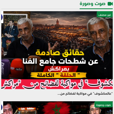
صوت وصورة
غير مصنف
“عالمكشوف” في مواكبة لفضائح من…
صوت وصورة