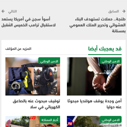
السابق
التالي
طنجة.. حملات تستهدف البناء
أسوأ سجن في أمريكا يستعد
العشوائي وتحرير الملك العمومي
لاستقبال ترامب الخميس المُقبل
بمسنانة
قد يعجبك أيضا
المزيد عن المؤلف
الامن الوطني
الامن الوطني
أمن وجدة يوقف هولنديا مبحوثا
توقيف مبحوث عنه بالصاعق
عنه دوليا
الكهربائي في سلا
الامن الوطني
أخبار المملكة