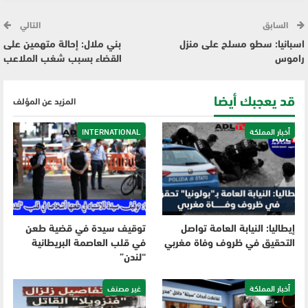
السابق
التالي
اسبانيا: سطو مسلح على منزل
بني ملال: إحالة متهمين على
راموس
القضاء بسبب شغب الملاعب
قد يعجبك أيضا
المزيد عن المؤلف
أخبار المملكة
INTERNATIONAL
إيطاليا: النيابة العامة تواصل
توقيف سيدة في قضية طعن
التحقيق في ظروف وفاة مغربي
في قلب العاصمة البريطانية
“لندن”
أخبار المملكة
غير مصنف