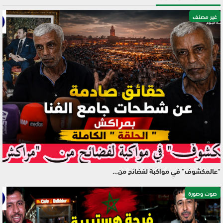
غير مصنف
“عالمكشوف” في مواكبة لفضائح من…
صوت وصورة