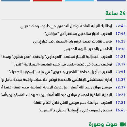
24 ساعة
22:43
إيطاليا: النيابة العامة تواصل التحقيق في ظروف وفاة مغربي
17:48
المغرب: انتزاز سائحتين يستنفر أمن “مراكش”
16:23
فاس: نقابات الصحة ترفع راية العصيان ضد قرار إداري
10:38
الطقس بالمغرب اليوم الخميس
01:21
المغرب: فيدرالية اليسار تستبعد “المهداوي” وتعتمد “عمر بنجلون” وسط 
00:17
توقيف سيدة في قضية طعن في قلب العاصمة البريطانية “لندن”
23:51
المغرب: تأجيل محاكة “الناصري وبعيوي” في ملف “إسكوبار الصحراء”
23:37
إدارة المستشفى الإقليمي بالجديدة توضح ملابسات واقعة سيدة حامل وتؤك
22:37
موسم مولاي عبد الله أمغار.. هل غابت الرعاية السامية هذه السنة فقط أم 
20:27
الرعاية الملكية لموسم مولاي عبد الله أمغار بين تصريحات المسؤولين وأسئ
17:21
المغرب: مواصلة دعم مهنيي النقل خلال الأيام القبلة
16:45
تسجيل كسوف كلي بـ”إسبانيا” وجزئي بـ”المغرب”
صوت وصورة