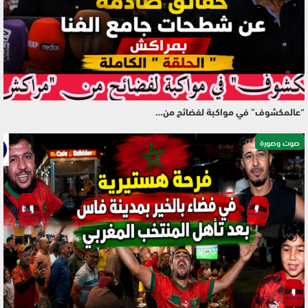
“عالمكشوف” في مواكبة لفضائح من…
صوت وصورة