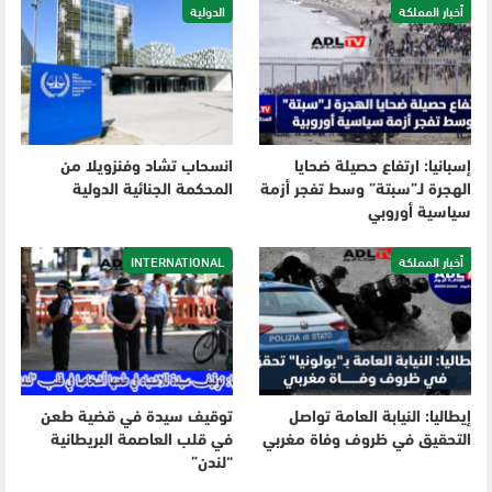
أخبار المملكة
الدولية
إسبانيا: ارتفاع حصيلة ضحايا
انسحاب تشاد وفنزويلا من
الهجرة لـ”سبتة” وسط تفجر أزمة
المحكمة الجنائية الدولية
سياسية أوروبي
أخبار المملكة
INTERNATIONAL
إيطاليا: النيابة العامة تواصل
توقيف سيدة في قضية طعن
التحقيق في ظروف وفاة مغربي
في قلب العاصمة البريطانية
“لندن”