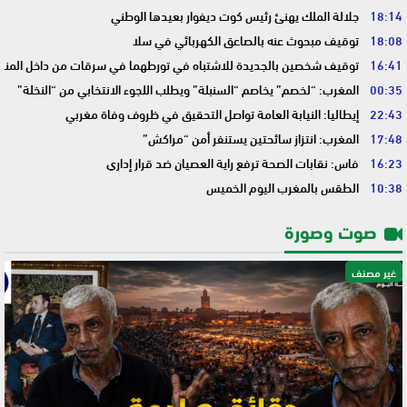
18:14
جلالة الملك يهنئ رئيس كوت ديفوار بعيدها الوطني
18:08
توقيف مبحوث عنه بالصاعق الكهربائي في سلا
16:41
توقيف شخصين بالجديدة للاشتباه في تورطهما في سرقات من داخل المنا
00:35
المغرب: “لخصم” يخاصم “السنبلة” ويطلب اللجوء الانتخابي من “النخلة”
22:43
إيطاليا: النيابة العامة تواصل التحقيق في ظروف وفاة مغربي
17:48
المغرب: انتزاز سائحتين يستنفر أمن “مراكش”
16:23
فاس: نقابات الصحة ترفع راية العصيان ضد قرار إداري
10:38
الطقس بالمغرب اليوم الخميس
صوت وصورة
غير مصنف