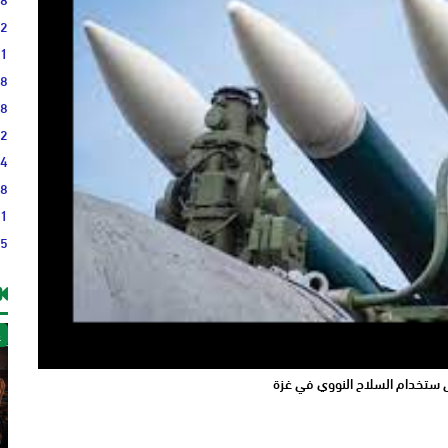
12
31
28
58
42
14
08
41
35
غ
لى ستخدام السلاح النووي في غزة