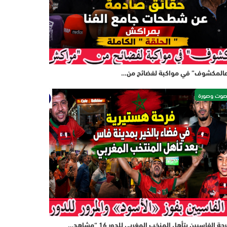
المكشوف” في مواكبة لفضائح من…
وت وصورة
حة الفاسيين بتأهل المنخب المغربي للدور 16 “مشاهد…