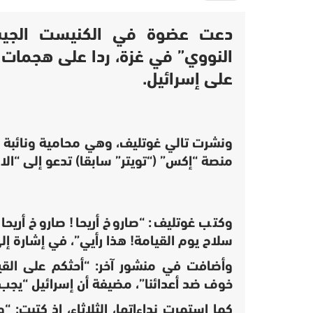
دعت عضوة في الكنيست الجيش 
النووي” في غزة، ردا على هجمات 
على إسرائيل.
ونشرت تالي غوتليف، وهي محامية ونائبة 
منصة “إكس” (“تويتر” سابقا) تدعو إلى “ا
وكتب غوتليف: “صاروخ أريحا! صاروخ أريحا! 
سلاح يوم القيامة! هذا رأيي”، في إشارة إلى
و
أضافت في منشور آخر: “أحثكم على القي
خوف ضد أعدائنا”، مضيفة أن إسرائيل “يجب
كما استمرت نداءاتها، الثلاثاء، إذ كتبت: 