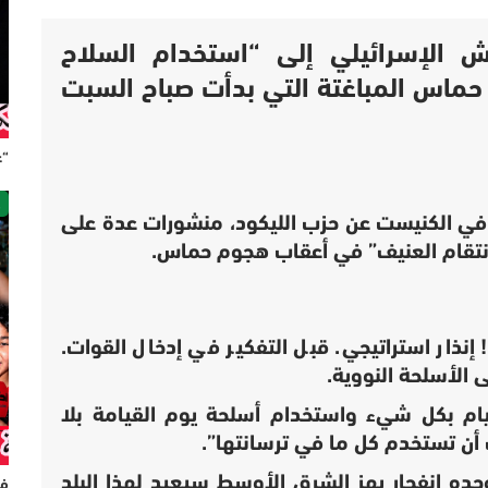
الإسرائيلي إلى “استخدام السلاح
حماس المباغتة التي بدأت صباح السبت
“ع
ص
في الكنيست عن حزب الليكود، منشورات عدة على
لانتقام العنيف” في أعقاب هجوم حماس.
إنذار استراتيجي. قبل التفكير في إدخال القوات.
 الأسلحة النووية.
ام بكل شيء واستخدام أسلحة يوم القيامة بلا
 أن تستخدم كل ما في ترسانتها”.
“وحده انفجار يهز الشرق الأوسط سيعيد لهذا البلد
فر