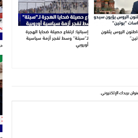
اطنون الروس يثقون
إسبانيا: ارتفاع حصيلة ضحايا الهجرة
تين”
لـ”سبتة” وسط تفجر أزمة سياسية
أوروبي
حي
ص
نوان بريدك الإلكتروني.
سل