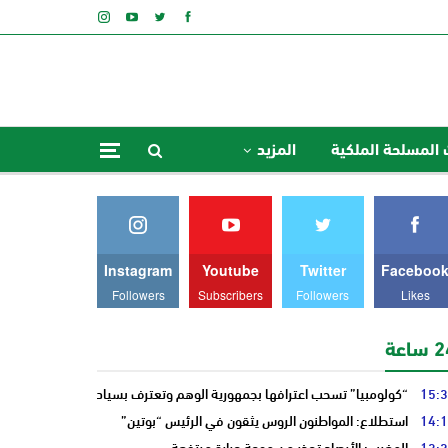
 المسلحة الملكية
المزيد
Instagram
Youtube
Twitter
Faceboo
Followers
Subscribers
Followers
Likes
ساعة
15:
“كولومبيا” تسحب اعترافها بجمهورية الوهم وتعترف بسيادة “المغرب” على ص
14:
استطلاع: المواطنون الروس يثقون في الرئيس “بوتين”
13:
المغرب: الأرصاد تحذر من موجة حرارة مرتفعة