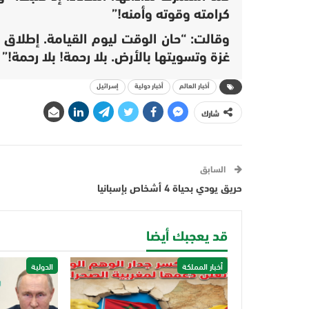
كرامته وقوته وأمنه!”
وقالت: “حان الوقت ليوم القيامة. إطلاق ص
غزة وتسويتها بالأرض. بلا رحمة! بلا رحمة!”
أخبار العالم
أخبار دولية
إسرائيل
شارك
السابق
حريق يودي بحياة 4 أشخاص بإسبانيا
قد يعجبك أيضا
أخبار المملكة
الدولية