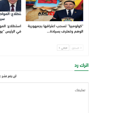
“كولومبيا” تسحب اعترافها بجمهورية
استطلاع: المو
الوهم وتعترف بسيادة…
في الرئيس “بو
السابق
التالي
اترك رد
لن يتم نشر ع