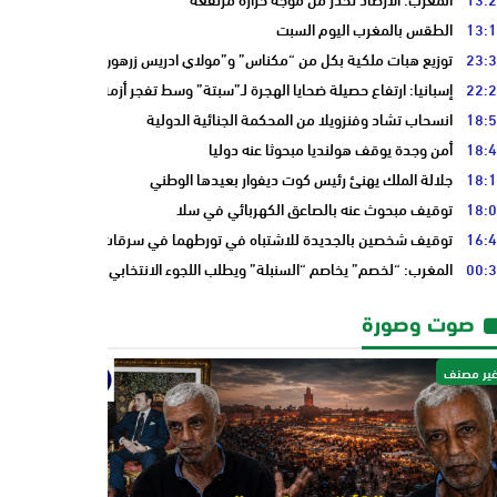
13:
الطقس بالمغرب اليوم السبت
23:
توزيع هبات ملكية بكل من “مكناس” و”مولاي ادريس زرهون”
22:
إسبانيا: ارتفاع حصيلة ضحايا الهجرة لـ”سبتة” وسط تفجر أزمة سياسية أوروبي
18:
انسحاب تشاد وفنزويلا من المحكمة الجنائية الدولية
18:
أمن وجدة يوقف هولنديا مبحوثا عنه دوليا
18:
جلالة الملك يهنئ رئيس كوت ديفوار بعيدها الوطني
18:
توقيف مبحوث عنه بالصاعق الكهربائي في سلا
16:
توقيف شخصين بالجديدة للاشتباه في تورطهما في سرقات من داخل المنازل
00:
المغرب: “لخصم” يخاصم “السنبلة” ويطلب اللجوء الانتخابي من “النخلة”
صوت وصورة
ير مصنف