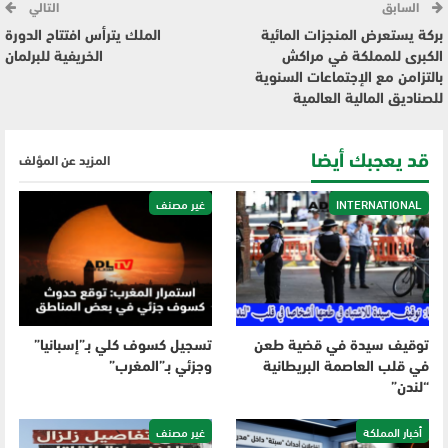
السابق
التالي
بركة يستعرض المنجزات المائية
الملك يترأس افتتاح الدورة
الكبرى للمملكة في مراكش
الخريفية للبرلمان
بالتزامن مع الإجتماعات السنوية
للصناديق المالية العالمية
قد يعجبك أيضا
المزيد عن المؤلف
INTERNATIONAL
غير مصنف
توقيف سيدة في قضية طعن
تسجيل كسوف كلي بـ”إسبانيا”
في قلب العاصمة البريطانية
وجزئي بـ”المغرب”
“لندن”
أخبار المملكة
غير مصنف