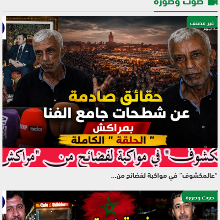
صوت وصورة
غير مصنف
“عالمكشوف” في مواكبة لفضائح من…
صوت وصورة