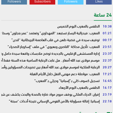
Followers
Subscribers
Followers
Likes
24 ساعة
10:38
الطقس بالمغرب اليوم الخميس
01:21
المغرب: فيدرالية اليسار تستبعد “المهداوي” وتعتمد “عمر بنجلون” وسط 
00:17
توقيف سيدة في قضية طعن في قلب العاصمة البريطانية “لندن”
23:51
المغرب: تأجيل محاكة “الناصري وبعيوي” في ملف “إسكوبار الصحراء”
23:37
إدارة المستشفى الإقليمي بالجديدة توضح ملابسات واقعة سيدة حامل وتؤك
22:37
موسم مولاي عبد الله أمغار.. هل غابت الرعاية السامية هذه السنة فقط أم 
20:27
الرعاية الملكية لموسم مولاي عبد الله أمغار بين تصريحات المسؤولين وأسئ
17:21
المغرب: مواصلة دعم مهنيي النقل خلال الأيام القبلة
16:45
تسجيل كسوف كلي بـ”إسبانيا” وجزئي بـ”المغرب”
16:17
الطقس بالمغرب اليوم الأربعاء
23:19
إفران: الدرك الملكي يوقف مروج مواد ضارة بالصحة والبحث يكشف عن شبك
22:18
إسبانيا: إقالة مسؤولة بالأمن القومي الإسباني نتيجة أحداث “سبتة”