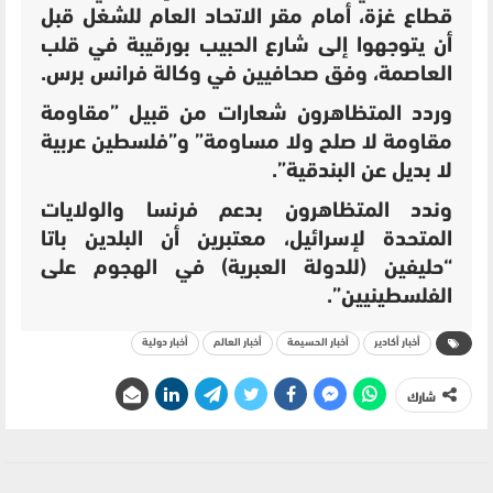
قطاع غزة، أمام مقر الاتحاد العام للشغل قبل
أن يتوجهوا إلى شارع الحبيب بورقيبة في قلب
العاصمة، وفق صحافيين في وكالة فرانس برس.
وردد المتظاهرون شعارات من قبيل ”مقاومة
مقاومة لا صلح ولا مساومة” و”فلسطين عربية
لا بديل عن البندقية”.
وندد المتظاهرون بدعم فرنسا والولايات
المتحدة لإسرائيل، معتبرين أن البلدين باتا
“حليفين (للدولة العبرية) في الهجوم على
الفلسطينيين”.
أخبار أكادير
أخبار الحسيمة
أخبار العالم
أخبار دولية
شارك