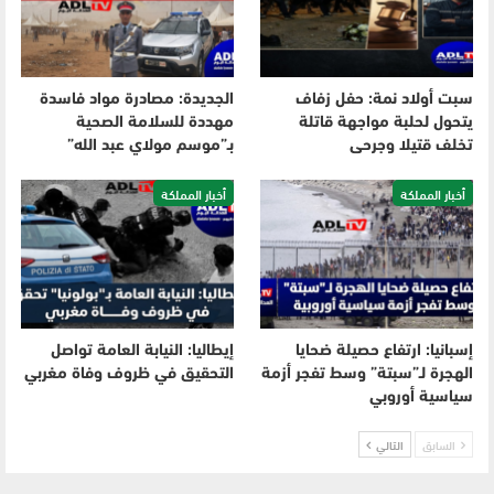
سبت أولاد نمة: حفل زفاف
الجديدة: مصادرة مواد فاسدة
يتحول لحلبة مواجهة قاتلة
مهددة للسلامة الصحية
تخلف قتيلا وجرحى
بـ”موسم مولاي عبد الله”
أخبار المملكة
أخبار المملكة
إسبانيا: ارتفاع حصيلة ضحايا
إيطاليا: النيابة العامة تواصل
الهجرة لـ”سبتة” وسط تفجر أزمة
التحقيق في ظروف وفاة مغربي
سياسية أوروبي
السابق
التالي