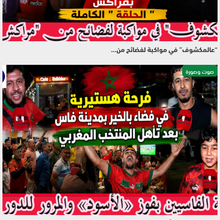
“عالمكشوف” في مواكبة لفضائح من…
صوت وصورة