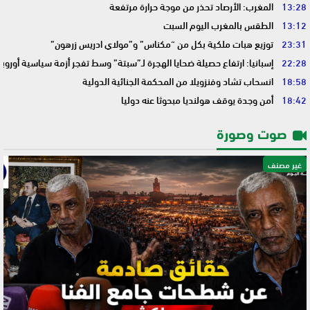
13:28
المغرب: الأرصاد تحذر من موجة حرارة مرتفعة
13:12
الطقس بالمغرب اليوم السبت
23:31
توزيع هبات ملكية بكل من “مكناس” و”مولاي ادريس زرهون”
22:28
إسبانيا: ارتفاع حصيلة ضحايا الهجرة لـ”سبتة” وسط تفجر أزمة سياسية أوروب
18:58
انسحاب تشاد وفنزويلا من المحكمة الجنائية الدولية
18:42
أمن وجدة يوقف هولنديا مبحوثا عنه دوليا
صوت وصورة
غير مصنف