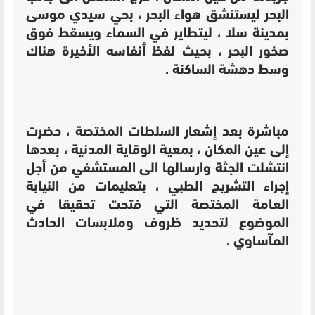
البحر ليستنشق هواء البحر ، بحي سيدي موسى
بمدينة سلا ، ليتطاير في السماء ويسقط فوق
صخور البحر ، بحيث لفظ أنفاسه الأخيرة هناك
وسط دهشة الساكنة .
مباشرة بعد إشعار السلطات المختصة ، حضرت
إلى عين المكان ، بمعية الوقاية المدنية ، بعدها
انتشلت الجثة وارسالها الى المستشفي من أجل
إجراء التشريح الطبي ، بتعليمات من النيابة
العامة المختصة التي فتحت تحقيقا في
الموضوع لتحديد ظروف وملابسات الحادث
المآساوي .