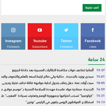
Instagram
Youtube
Twitter
Facebook
Followers
Subscribers
Followers
Likes
24 ساعة
19:37
ألمانيا تضاعف قوات مكافحة الطائرات المسيرة بعد حادثة لايبزيغ
15:01
سيدي بوزيد بالجديدة.. حكاية ولي صالح ارتبط اسمه بالعلم والتصوف والبحر
18:05
سبت أولاد نمة: حفل زفاف يتحول لحلبة مواجهة قاتلة تخلف قتيلا وجرحى
16:59
الجديدة: مصادرة مواد فاسدة مهددة للسلامة الصحية بـ”موسم مولاي عبد 
15:31
“كولومبيا” تسحب اعترافها بجمهورية الوهم وتعترف بسيادة “المغرب” على
14:13
استطلاع: المواطنون الروس يثقون في الرئيس “بوتين”