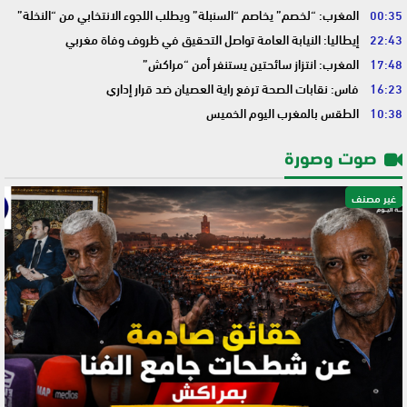
00:35
المغرب: “لخصم” يخاصم “السنبلة” ويطلب اللجوء الانتخابي من “النخلة”
22:43
إيطاليا: النيابة العامة تواصل التحقيق في ظروف وفاة مغربي
17:48
المغرب: انتزاز سائحتين يستنفر أمن “مراكش”
16:23
فاس: نقابات الصحة ترفع راية العصيان ضد قرار إداري
10:38
الطقس بالمغرب اليوم الخميس
صوت وصورة
غير مصنف