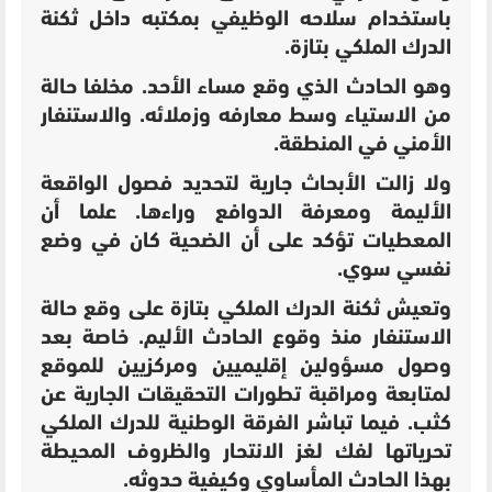
باستخدام سلاحه الوظيفي بمكتبه داخل ثكنة
الدرك الملكي بتازة.
وهو الحادث الذي وقع مساء الأحد. مخلفا حالة
من الاستياء وسط معارفه وزملائه. والاستنفار
الأمني في المنطقة.
ولا زالت الأبحاث جارية لتحديد فصول الواقعة
الأليمة ومعرفة الدوافع وراءها. علما أن
المعطيات تؤكد على أن الضحية كان في وضع
نفسي سوي.
وتعيش ثكنة الدرك الملكي بتازة على وقع حالة
الاستنفار منذ وقوع الحادث الأليم. خاصة بعد
وصول مسؤولين إقليميين ومركزيين للموقع
لمتابعة ومراقبة تطورات التحقيقات الجارية عن
كثب.
فيما تباشر الفرقة الوطنية للدرك الملكي
تحرياتها لفك لغز الانتحار والظروف المحيطة
بهذا الحادث المأساوي وكيفية حدوثه.