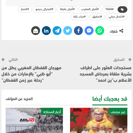
#TAZA
#أخبار_المغرب
#أخبار_عاجلة
#الجنرال_حرمو
#انتحار
#انتحار_دركي
#تحقيق
#درك_تازة
شارك
السابق
التالي
مستجدات العثور على اطراف
مهرجان القفطان المغربي يطل من
بشرية ملقاة بمرحاض المسجد
“أبو ظبي” بالإمارات من خلال
الأعظم ب”بن احمد”
“رحلة عبر زمن القفطان”
قد يعجبك أيضا
المزيد عن المؤلف
غير مصنف
أخبار المملكة