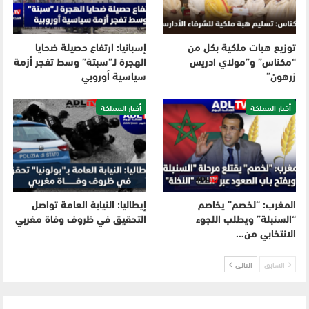
توزيع هبات ملكية بكل من
إسبانيا: ارتفاع حصيلة ضحايا
“مكناس” و”مولاي ادريس
الهجرة لـ”سبتة” وسط تفجر أزمة
زرهون”
سياسية أوروبي
أخبار المملكة
أخبار المملكة
المغرب: “لخصم” يخاصم
إيطاليا: النيابة العامة تواصل
“السنبلة” ويطلب اللجوء
التحقيق في ظروف وفاة مغربي
الانتخابي من…
السابق
التالي