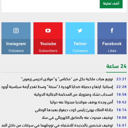
Instagram
Youtube
Twitter
Facebook
Followers
Subscribers
Followers
Likes
24 ساعة
23:31
توزيع هبات ملكية بكل من “مكناس” و”مولاي ادريس زرهون”
22:28
إسبانيا: ارتفاع حصيلة ضحايا الهجرة لـ”سبتة” وسط تفجر أزمة سياسية أوروب
18:58
انسحاب تشاد وفنزويلا من المحكمة الجنائية الدولية
18:42
أمن وجدة يوقف هولنديا مبحوثا عنه دوليا
18:14
جلالة الملك يهنئ رئيس كوت ديفوار بعيدها الوطني
18:08
توقيف مبحوث عنه بالصاعق الكهربائي في سلا
16:41
توقيف شخصين بالجديدة للاشتباه في تورطهما في سرقات من داخل المنا