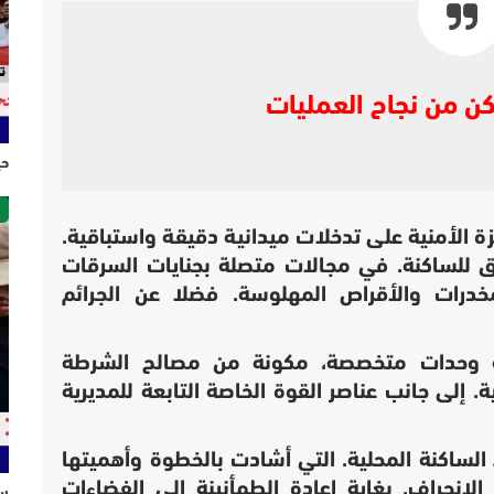
ن من نجاح العمليات
حي
ص
زة الأمنية على تدخلات ميدانية دقيقة واستباقية.
للساكنة. في مجالات متصلة بجنايات السرقات
مخدرات والأقراص المهلوسة. فضلا عن الجرائم
ة وحدات متخصصة، مكونة من مصالح الشرطة
. إلى جانب عناصر القوة الخاصة التابعة للمديرية
الساكنة المحلية. التي أشادت بالخطوة وأهميتها
انحراف. بغاية إعادة الطمأنينة إلى الفضاءات
سل