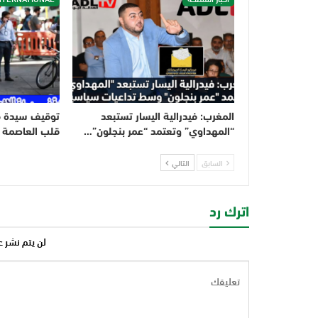
المغرب: فيدرالية اليسار تستبعد
توقيف سيدة 
“المهداوي” وتعتمد “عمر بنجلون”…
قلب العاصمة ال
السابق
التالي
اترك رد
لن يتم نشر ع