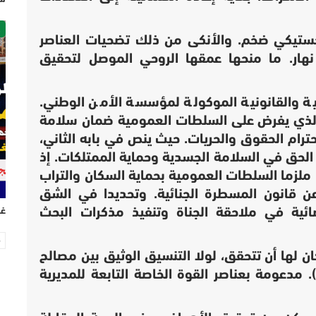
ص
جستيكي ضخم. والأنكى من ذلك تضحيات العناصر
 نهار. ما منحها عمقها الروحي الموصل لتحقيق
ية والقانونية الموكولة لمؤسسة الأمن الوطني.
ستور، الذي يفرض على السلطات العمومية ضمان سلامة
ترام الحقوق والحريات. حيث ينص في بابه الثاني،
الحق في السلامة الجسدية وحماية الممتلكات. إذ
ملزما السلطات العمومية بحماية السكان والتراب
ن
قانون المسطرة الجنائية. وتحديدا في الشق
غر
ائية في ملاحقة الجناة وتنفيذ مذكرات البحث
 كان لها أن تتحقق، لولا التنسيق الوثيق بين مصالح
الشرطة القضائية والفرقة الوطنية (BNPJ). مدعومة بعناصر القوة الخاصة التابعة للمديرية