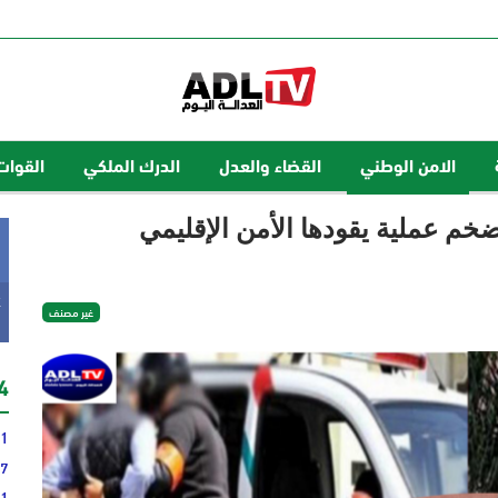
الامن الوطني
القضاء والعدل
الدرك الملكي
القوات
م عملية يقودها الأمن الإقليمي
k
غير مصنف
24 
21
17
51