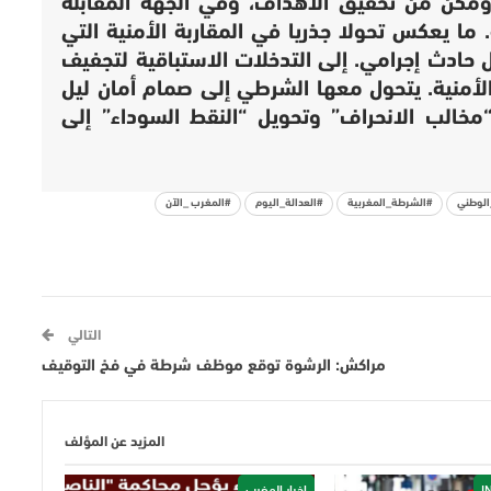
كن من تحقيق الأهداف، وفي الجهة المقابلة
 ما يعكس تحولا جذريا في المقاربة الأمنية التي
حادث إجرامي. إلى التدخلات الاستباقية لتجفيف
الأمنية. يتحول معها الشرطي إلى صمام أمان ليل
مخالب الانحراف” وتحويل “النقط السوداء” إلى
الوطني
#الشرطة_المغربية
#العدالة_اليوم
#المغرب _الآن
التالي
مراكش: الرشوة توقع موظف شرطة في فخ التوقيف
المزيد عن المؤلف
I
اخبار المغرب