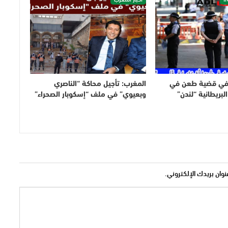
في قضية طعن في
المغرب: تأجيل محاكة “الناصري
بريطانية “لندن”
وبعيوي” في ملف “إسكوبار الصحراء”
نوان بريدك الإلكتروني.