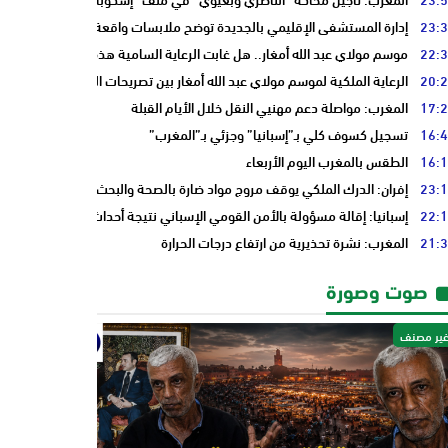
23:
إدارة المستشفى الإقليمي بالجديدة توضح ملابسات واقعة سيدة حامل وتؤكد 
22:
موسم مولاي عبد الله أمغار.. هل غابت الرعاية السامية هذه السنة فقط أم أن 
20:
الرعاية الملكية لموسم مولاي عبد الله أمغار بين تصريحات المسؤولين وأسئلة 
17:
المغرب: مواصلة دعم مهنيي النقل خلال الأيام القبلة
16:
تسجيل كسوف كلي بـ”إسبانيا” وجزئي بـ”المغرب”
16:
الطقس بالمغرب اليوم الأربعاء
23:
إفران: الدرك الملكي يوقف مروج مواد ضارة بالصحة والبحث يكشف عن شبكة 
22:
إسبانيا: إقالة مسؤولة بالأمن القومي الإسباني نتيجة أحداث “سبتة”
21:
المغرب: نشرة تحذيرية من ارتفاع درجات الحرارة
صوت وصورة
ير مصنف