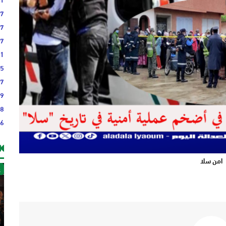
37
37
27
21
45
17
19
18
36
امن سلا
غ