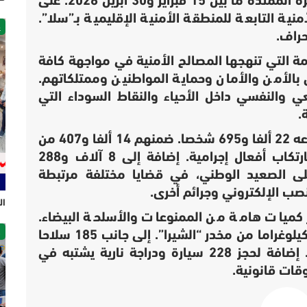
وهكذا فقد عاشت مدينة “سلا”، خلال الفترة الممتدة ما بين 15 فبراير و30 أبريل 2026. على
نية التابعة للمنطقة الأمنية الإقليمية بـ”سلا”.
غ
حراف.
مة التي تنهجها المصالح الأمنية في مواجهة كافة
بالأمن والأمان وحماية المواطنين وممتلكاتهم.
ي والنفسي داخل الأحياء والنقاط السوداء التي
.
تدخلات أمنية، أسفرت عن توقيف ما مجموعه 22 ألفا و695 شخصا. ضمنهم 14 ألفا و407 من
الأشخاص، والذين تم ضبطهم متلبسين بارتكاب أفعال إجرامية. إضافة إلى 8 آلاف و288
الصعيد الوطني، في قضايا مختلفة مرتبطة
صب الإلكتروني وجرائم أخرى.
ال
 كميات هامة من الممنوعات والأسلحة البيضاء.
ص
ضمنها 13 ألفا و888 قرصا مهلوسا و226 كيلوغراما من مخدر “الشيرا”. إلى جانب 185 سلاحا
أبيضا تستعمل في القيام بأفعال إجرامية. إضافة لحجز 228 سيارة ودراجة نارية يشتبه في
قات قانونية.