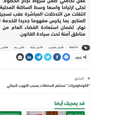
عمل تكاملي ضمن شروط نجاح الخطوة. وم
تجلى ارتياحا واسعا وسط الساكنة المحلية.
انتقلت من التدخلات المباشرة عقب تسجيل 
المنابع. بما يكرس مفهوما جديدا للخدمة 
نهار، لضمان استعادة الفضاء العام من “
مناطق آمنة تحت سيادة القانون.
#DGST#
#أخبار_المغرب
#أخبار_عاجلة
#أمن_سلا
#الأمن_
شارك
السابق
“الكونطونيرات” تستنفر السلطات بسبب التهرب الجبائي
قد يعجبك أيضا
أخبار المملكة
NTERNATIONAL