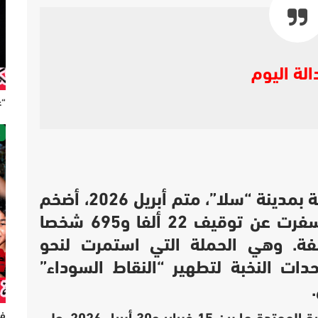
الة اليوم
“ع
ص
اختتمت المنطقة الأمنية الإقليمية بمدينة “سلا”، متم أبريل 2026، أضخم
 أسفرت عن توقيف
22 ألفا و695 شخصا
فة. وهي الحملة التي استمرت لنحو
ت النخبة لتطهير “النقاط السوداء”
فر