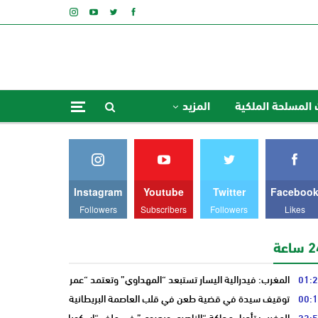
 المسلحة الملكية
المزيد
Instagram
Youtube
Twitter
Faceboo
Followers
Subscribers
Followers
Likes
ساعة
01:
المغرب: فيدرالية اليسار تستبعد “المهداوي” وتعتمد “عمر بنجلون” وسط تدا
00:
توقيف سيدة في قضية طعن في قلب العاصمة البريطانية “لندن”
23:
المغرب: تأجيل محاكة “الناصري وبعيوي” في ملف “إسكوبار الصحراء”