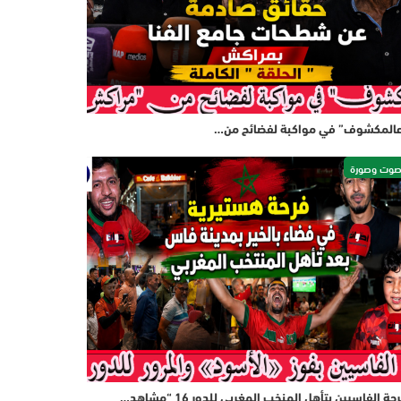
المكشوف” في مواكبة لفضائح من…
وت وصورة
حة الفاسيين بتأهل المنخب المغربي للدور 16 “مشاهد…