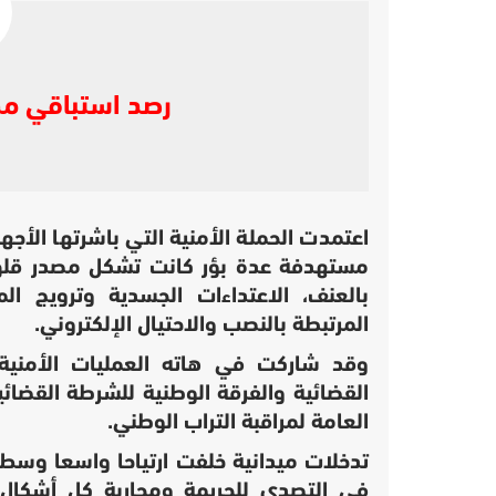
رصد استباقي مك
اعتمدت الحملة الأمنية التي باشرتها الأجه
مستهدفة عدة بؤر كانت تشكل مصدر قلق 
بالعنف، الاعتداءات الجسدية وترويج ال
المرتبطة بالنصب والاحتيال الإلكتروني.
وقد شاركت في هاته العمليات الأمني
القضائية والفرقة الوطنية للشرطة القضائية
العامة لمراقبة التراب الوطني.
تدخلات ميدانية خلفت ارتياحا واسعا وسط 
في التصدي للجريمة ومحاربة كل أشكال ال