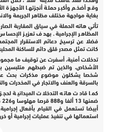
وقع أضخم وأكبر حملة أنجزتها الأجهزة الأم
بغاية مواجهة مختلف مظاهر الجريمة والان
تأتي هاته الحملة في سياق المقاربة الصار
المظاهر الإجرامية. بهدف تعزيز الإحساس 
فضلا عن ترسيخ دعائم الاستقرار المجتمع
كانت تمثل مصدر قلق دائم للساكنة المحلية
شخصا يشكلون موضوع مذكرات بحث على 
بالسرقة والعنف والاتجار في المخدرات والن
كما قادت هاته التدخلات الميدانية لحجز
استعمالها في تنفيذ عمليات إجرامية أو خرو