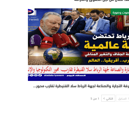
وت وصورة
فة التجارة والصناعة لجهة الرباط سلا القنيطرة تقارب محور…
السابق
التالي
1 من 5